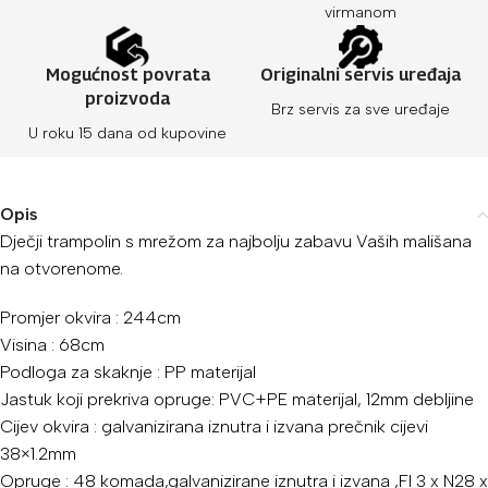
virmanom
Mogućnost povrata
Originalni servis uređaja
proizvoda
Brz servis za sve uređaje
U roku 15 dana od kupovine
Opis
Dječji trampolin s mrežom za najbolju zabavu Vaših mališana
na otvorenome.
Promjer okvira : 244cm
Visina : 68cm
Podloga za skaknje : PP materijal
Jastuk koji prekriva opruge: PVC+PE materijal, 12mm debljine
Cijev okvira : galvanizirana iznutra i izvana prečnik cijevi
38×1.2mm
Opruge : 48 komada,galvanizirane iznutra i izvana ,FI 3 x N28 x