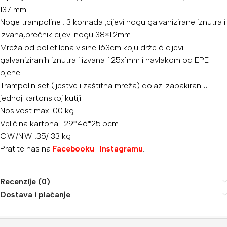
137 mm
Noge trampoline : 3 komada ,cijevi nogu galvanizirane iznutra i
izvana,prečnik cijevi nogu 38×1.2mm
Mreža od polietilena visine 163cm koju drže 6 cijevi
galvaniziranih iznutra i izvana fi25x1mm i navlakom od EPE
pjene
Trampolin set (ljestve i zaštitna mreža) dolazi zapakiran u
jednoj kartonskoj kutiji
Nosivost max.100 kg
Veličina kartona: 129*46*25.5cm
G.W./N.W. :35/ 33 kg
Pratite nas na
Facebooku
i
Instagramu
.
Recenzije (0)
Dostava i plaćanje