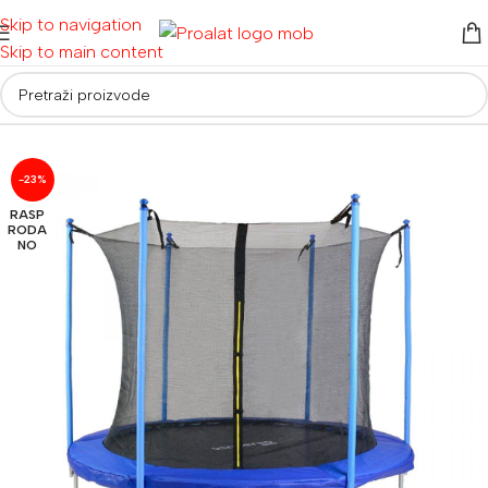
Skip to navigation
Skip to main content
Početna
/
Ostalo
/
Roštilji, bazeni i trampolini
-23%
RASP
RODA
NO