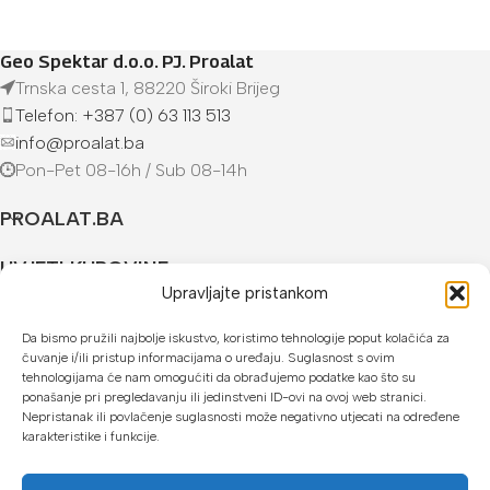
Geo Spektar d.o.o. PJ. Proalat
Trnska cesta 1, 88220 Široki Brijeg
Telefon: +387 (0) 63 113 513
info@proalat.ba
Pon-Pet 08-16h / Sub 08-14h
PROALAT.BA
UVJETI KUPOVINE
Upravljajte pristankom
NAČINI PLAĆANJA
Da bismo pružili najbolje iskustvo, koristimo tehnologije poput kolačića za
čuvanje i/ili pristup informacijama o uređaju. Suglasnost s ovim
U našoj web trgovini možete platiti:
tehnologijama će nam omogućiti da obrađujemo podatke kao što su
ponašanje pri pregledavanju ili jedinstveni ID-ovi na ovoj web stranici.
Kreditnim karticama jednokratno ili do 24 rate
Nepristanak ili povlačenje suglasnosti može negativno utjecati na određene
karakteristike i funkcije.
Općom uplatnicom, virmanom, internet bankarstvom
Gotovinom prilikom preuzimanja