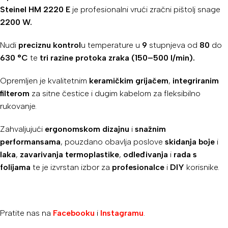
Steinel HM 2220 E
je profesionalni vrući zračni pištolj snage
2200 W.
Nudi
preciznu kontrol
u temperature u
9
stupnjeva od
80
do
630 °C
te
tri razine protoka zraka
(150–500 l/min).
Opremljen je kvalitetnim
keramičkim grijačem
,
integriranim
filterom
za sitne čestice i dugim kabelom za fleksibilno
rukovanje.
Zahvaljujući
ergonomskom dizajnu
i
snažnim
performansama
, pouzdano obavlja poslove
skidanja
boje
i
laka
,
zavarivanja termoplastike
,
odleđivanja
i
rada s
folijama
te je izvrstan izbor za
profesionalce
i
DIY
korisnike.
Pratite nas na
Facebooku
i
Instagramu
.