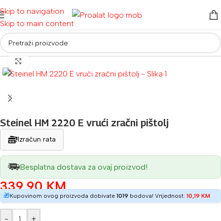
Skip to navigation
Skip to main content
Početna
/
Električni alati
Povećaj sliku
Steinel HM 2220 E vrući zračni pištolj
Izračun rata
Besplatna dostava za ovaj proizvod!
339,90
KM
🎁
Kupovinom ovog proizvoda dobivate
1019
bodova! Vrijednost:
10,19
KM
-
+