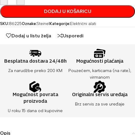
DODAJ U KOŠARICU
SKU:
86225
Oznake:
Steinel
Kategorije:
Električni alati
Dodaj u listu želja
Usporedi
Besplatna dostava 24/48h
Mogućnosti plaćanja
Za narudžbe preko 200 KM
Pouzećem, karticama (na rate),
virmanom
Mogućnost povrata
Originalni servis uređaja
proizvoda
Brz servis za sve uređaje
U roku 15 dana od kupovine
Opis