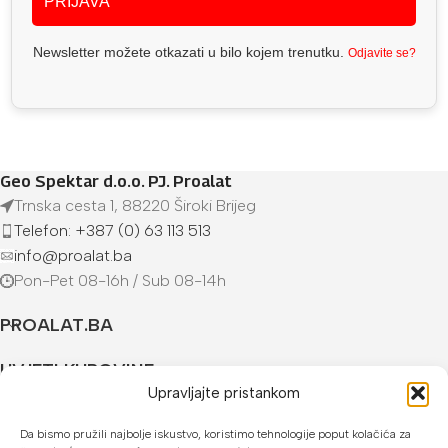
PRIJAVA
Newsletter možete otkazati u bilo kojem trenutku.
Odjavite se?
Geo Spektar d.o.o. PJ. Proalat
Trnska cesta 1, 88220 Široki Brijeg
Telefon: +387 (0) 63 113 513
info@proalat.ba
Pon-Pet 08-16h / Sub 08-14h
PROALAT.BA
UVJETI KUPOVINE
Upravljajte pristankom
NAČINI PLAĆANJA
Da bismo pružili najbolje iskustvo, koristimo tehnologije poput kolačića za