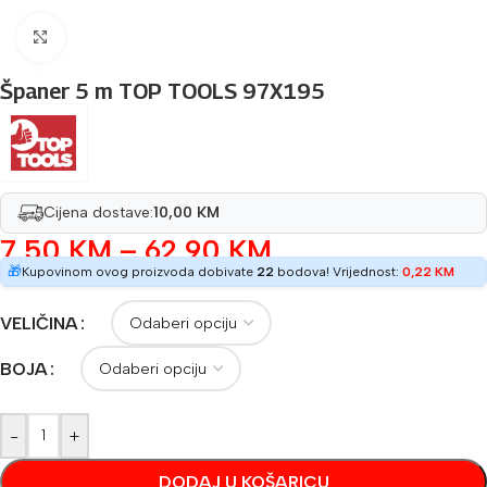
Povećaj sliku
Španer 5 m TOP TOOLS 97X195
Cijena dostave:
10,00 KM
7,50
KM
–
62,90
KM
🎁
Kupovinom ovog proizvoda dobivate
22
bodova! Vrijednost:
0,22
KM
VELIČINA
BOJA
-
+
DODAJ U KOŠARICU