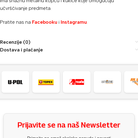
ima snažnu metalnu kopču i kukice koje omogućuju
učvršćivanje predmeta.
Pratite nas na
Facebooku
i
Instagramu
.
Recenzije (0)
Dostava i plaćanje
Prijavite se na naš Newsletter
Primajte na email akcijske ponude i novosti