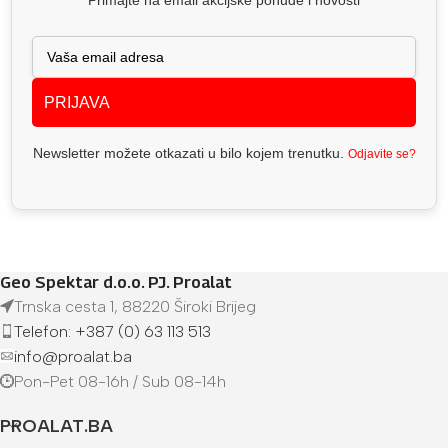
PRIJAVA
Newsletter možete otkazati u bilo kojem trenutku.
Odjavite se?
Geo Spektar d.o.o. PJ. Proalat
Trnska cesta 1, 88220 Široki Brijeg
Telefon: +387 (0) 63 113 513
info@proalat.ba
Pon-Pet 08-16h / Sub 08-14h
PROALAT.BA