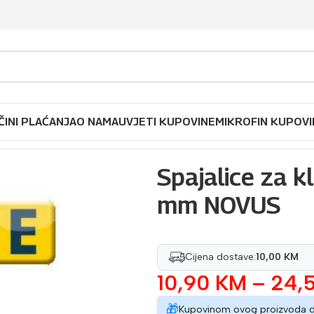
ČINI PLAĆANJA
O NAMA
UVJETI KUPOVINE
MIKROFIN KUPOVI
 Tip E J 19-30 mm NOVUS
Spajalice za k
mm NOVUS
Cijena dostave:
10,00 KM
10,90
KM
–
24,
🎁
Kupovinom ovog proizvoda 