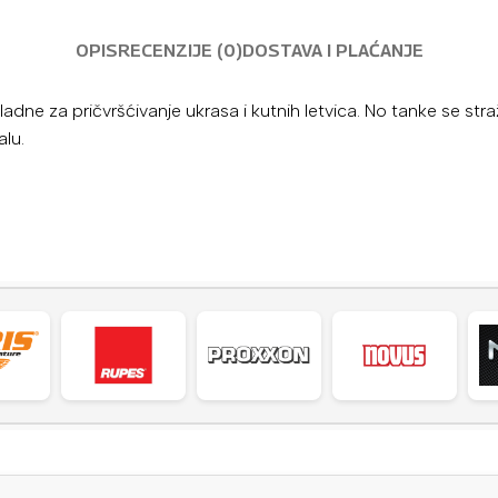
OPIS
RECENZIJE (0)
DOSTAVA I PLAĆANJE
adne za pričvršćivanje ukrasa i kutnih letvica. No tanke se str
alu.