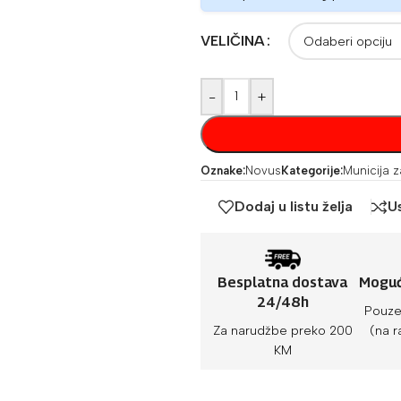
VELIČINA
-
+
Oznake:
Novus
Kategorije:
Municija z
Dodaj u listu želja
U
Besplatna dostava
Moguć
24/48h
Pouze
Za narudžbe preko 200
(na r
KM