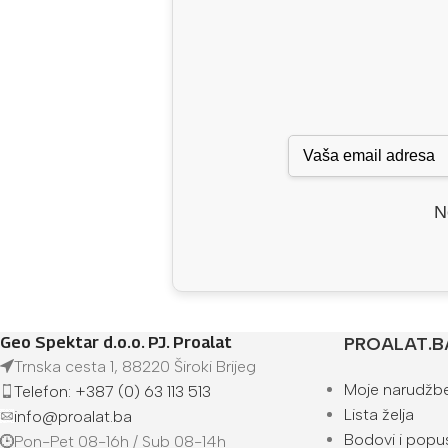
N
Geo Spektar d.o.o. PJ. Proalat
PROALAT.B
Trnska cesta 1, 88220 Široki Brijeg
Moje narudžb
Telefon: +387 (0) 63 113 513
Lista želja
info@proalat.ba
Bodovi i popus
Pon-Pet 08-16h / Sub 08-14h