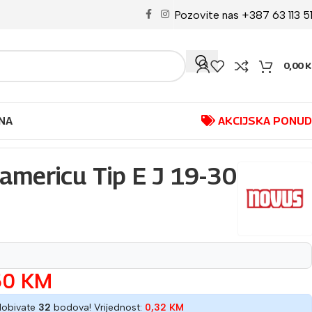
Pozovite nas +387 63 113 5
0,00
K
NA
AKCIJSKA PONU
lamericu Tip E J 19-30
50
KM
dobivate
32
bodova! Vrijednost:
0,32
KM