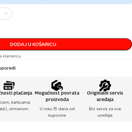
DODAJ U KOŠARICU
a klamericu
sporedi
nosti plaćanja
Mogućnost povrata
Originalni servis
proizvoda
uređaja
ćem, karticama
ate), virmanom
U roku 15 dana od
Brz servis za sve
kupovine
uređaje