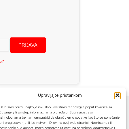
PRIJAVA
se?
Upravljajte pristankom
NAČINI PLAĆANJA
Da bismo pružili najbolje iskustvo, koristimo tehnologije poput kolačića za
U našoj web trgovini možete platiti:
čuvanje i/ili pristup informacijama o uređaju. Suglasnost s ovim
tehnologijama će nam omogućiti da obrađujemo podatke kao što su ponašanje
pri pregledavanju ili jedinstveni ID-ovi na ovoj web stranici. Nepristanak ili
Kreditnim karticama jednokratno ili do
povlačenje suglasnosti može negativno utjecati na određene karakteristike i