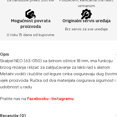
Za narudžbe preko 200 KM
Pouzećem, karticama (na rate),
virmanom
Mogućnost povrata
Originalni servis uređaja
proizvoda
Brz servis za sve uređaje
U roku 15 dana od kupovine
Opis
Skalpel NEO (63-050) sa širinom oštrice 18 mm, ima funkciju
brzog rezanja i klizač za zaključavanje za lakši rad s alatom.
Metalni vodiči i kućište od legure cinka osiguravaju dug životni
vijek proizvoda. Ručka od dva materijala osigurava sigurnost i
udobnost u radu.
Pratite nas na
Facebooku
i
Instagramu
.
Recenzije (0)