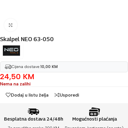
Povećaj sliku
Skalpel NEO 63-050
Cijena dostave:
10,00 KM
24,50
KM
Nema na zalihi
Dodaj u listu želja
Usporedi
Besplatna dostava 24/48h
Mogućnosti plaćanja