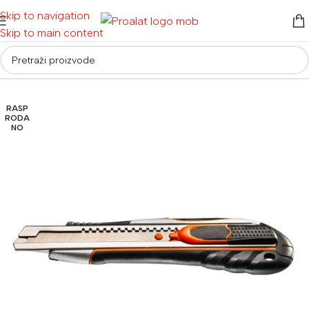
Skip to navigation
Skip to main content
Početna
/
Ručni alati i oprema
/
Skalpeli i nožići
RASP
RODA
NO