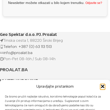
Newsletter možete otkazati u bilo kojem trenutku.
Odjavite se?
Geo Spektar d.o.o. PJ. Proalat
Trnska cesta 1, 88220 Široki Brijeg
Telefon: +387 (0) 63 113 513
info@proalat.ba
Pon-Pet 08-16h / Sub 08-14h
PROALAT.BA
UVJETI KUPOVINE
Upravljajte pristankom
NAČINI PLAĆANJA
Da bismo pružili najbolje iskustvo, koristimo tehnologije poput kolačića za
čuvanje i/ili pristup informacijama o uređaju. Suglasnost s ovim
U našoj web trgovini možete platiti:
tehnologijama će nam omogućiti da obrađujemo podatke kao što su
ponašanje pri pregledavanju ili jedinstveni ID-ovi na ovoj web stranici.