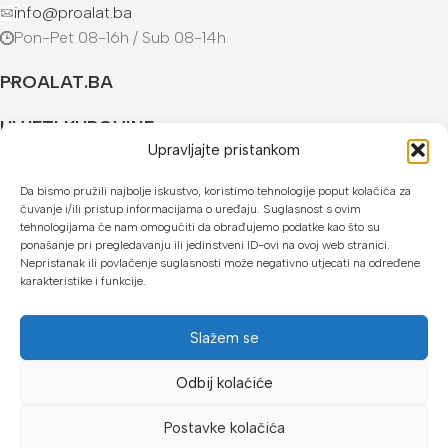
info@proalat.ba
Pon-Pet 08-16h / Sub 08-14h
PROALAT.BA
UVJETI KUPOVINE
Upravljajte pristankom
NAČINI PLAĆANJA
Da bismo pružili najbolje iskustvo, koristimo tehnologije poput kolačića za
čuvanje i/ili pristup informacijama o uređaju. Suglasnost s ovim
U našoj web trgovini možete platiti:
tehnologijama će nam omogućiti da obrađujemo podatke kao što su
ponašanje pri pregledavanju ili jedinstveni ID-ovi na ovoj web stranici.
Kreditnim karticama jednokratno ili do 24 rate
Nepristanak ili povlačenje suglasnosti može negativno utjecati na određene
karakteristike i funkcije.
Općom uplatnicom, virmanom, internet bankarstvom
Gotovinom prilikom preuzimanja
Slažem se
Mikrofin do 18 rata
Odbij kolaćiće
Copyright © 2026 Proalat.ba
Postavke kolačića