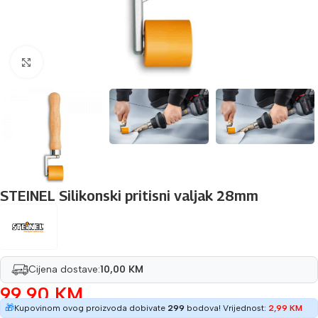
Povećaj sliku
STEINEL Silikonski pritisni valjak 28mm
Cijena dostave:
10,00 KM
99,90
KM
🎁
Kupovinom ovog proizvoda dobivate
299
bodova! Vrijednost:
2,99
KM