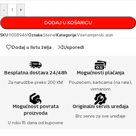
-
+
DODAJ U KOŠARICU
SKU:
110089461
Oznake:
Steinel
Kategorije:
Višenamjenski alati
Dodaj u listu želja
Usporedi
Besplatna dostava 24/48h
Mogućnosti plaćanja
Za narudžbe preko 200 KM
Pouzećem, karticama (na rate),
virmanom
Mogućnost povrata
Originalni servis uređaja
proizvoda
Brz servis za sve uređaje
U roku 15 dana od kupovine