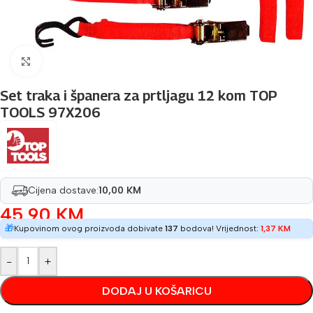
Povećaj sliku
Set traka i španera za prtljagu 12 kom TOP
TOOLS 97X206
Cijena dostave:
10,00 KM
45,90
KM
🎁
Kupovinom ovog proizvoda dobivate
137
bodova! Vrijednost:
1,37
KM
-
+
DODAJ U KOŠARICU