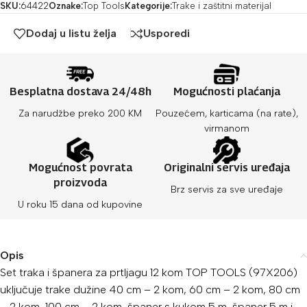
SKU:
64422
Oznake:
Top Tools
Kategorije:
Trake i zaštitni materijal
Dodaj u listu želja
Usporedi
Besplatna dostava 24/48h
Mogućnosti plaćanja
Za narudžbe preko 200 KM
Pouzećem, karticama (na rate),
virmanom
Mogućnost povrata
Originalni servis uređaja
proizvoda
Brz servis za sve uređaje
U roku 15 dana od kupovine
Opis
Set traka i španera za prtljagu 12 kom TOP TOOLS (97X206)
uključuje trake dužine 40 cm – 2 kom, 60 cm – 2 kom, 80 cm
– 2 kom, 100 cm – 2 kom, španer s kukom 5 m, španer 5 m i