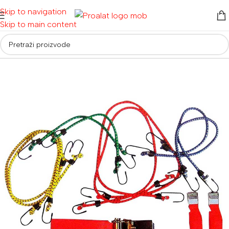
Skip to navigation
Skip to main content
tailing i oprema
/
Boje i zaštitni materijal
/
Trake i zaštitni materijal