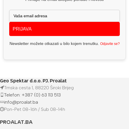
PRIJAVA
Newsletter možete otkazati u bilo kojem trenutku.
Odjavite se?
Geo Spektar d.o.o. PJ. Proalat
Trnska cesta 1, 88220 Široki Brijeg
Telefon: +387 (0) 63 113 513
info@proalat.ba
Pon-Pet 08-16h / Sub 08-14h
PROALAT.BA