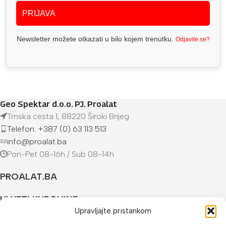
PRIJAVA
Newsletter možete otkazati u bilo kojem trenutku.
Odjavite se?
Geo Spektar d.o.o. PJ. Proalat
Trnska cesta 1, 88220 Široki Brijeg
Telefon: +387 (0) 63 113 513
info@proalat.ba
Pon-Pet 08-16h / Sub 08-14h
PROALAT.BA
UVJETI KUPOVINE
Upravljajte pristankom
NAČINI PLAĆANJA