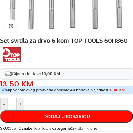
Povećaj sliku
Set svrdla za drvo 6 kom TOP TOOLS 60H860
Cijena dostave:
10,00 KM
13,50
KM
🎁
Kupovinom ovog proizvoda dobivate
40
bodova! Vrijednost:
0,40
KM
-
+
DODAJ U KOŠARICU
SKU:
55511
Oznake:
Top Tools
Kategorije:
Svrdla i krune