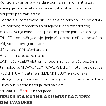
Kontrola uklanjanja vijka daje puni izlazni moment, a zatim
smanjuje broj okretaja kada se vijak olabavi kako bi se
spriječio pad zatvarača
Kontrola automatskog isključivanja ne primjenjuje više od 47
Nm obrtnog momenta za primjene ručno zategnutog
pričvršćivanja kako bi se spriječilo prekomjerno zatezanje
Tri-LEDs isporučuju osvjetljenje visoke definicije za povećanje
vidljivosti radnog prostora
½″ kvadratni frikcioni prsten
Reverzibilna kuka za pojas
DNK naše FUEL™ platforme redefinira ravnotežu bežičnih
tehnologija. MILWAUKEE® POWERSTATE™ motor bez četkica,
REDLITHIUM™ baterija i REDLINK PLUS™ elektronska
inteligencija pruža izvanrednu snagu, vrijeme rada i izdržljivost
Fleksibilni sistem baterija: radi sa svim
MILWAUKEE®
M18™
baterijama
BRUSILICA KUTNA AKU
M18 FSAG 125X-
0
MILWAUKEE