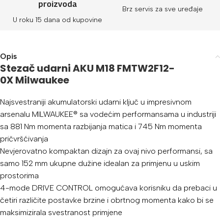
proizvoda
Brz servis za sve uređaje
U roku 15 dana od kupovine
Opis
Stezač udarni AKU
M18 FMTW2F12-
0X
Milwaukee
Najsvestraniji akumulatorski udarni ključ u impresivnom
arsenalu MILWAUKEE® sa vodećim performansama u industriji
sa 881 Nm momenta razbijanja matica i 745 Nm momenta
pričvršćivanja
Nevjerovatno kompaktan dizajn za ovaj nivo performansi, sa
samo 152 mm ukupne dužine idealan za primjenu u uskim
prostorima
4-mode DRIVE CONTROL omogućava korisniku da prebaci u
četiri različite postavke brzine i obrtnog momenta kako bi se
maksimizirala svestranost primjene