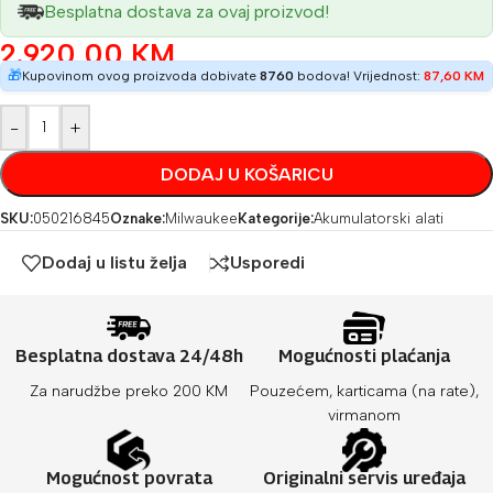
Besplatna dostava za ovaj proizvod!
2.920,00
KM
🎁
Kupovinom ovog proizvoda dobivate
8760
bodova! Vrijednost:
87,60
KM
-
+
DODAJ U KOŠARICU
SKU:
050216845
Oznake:
Milwaukee
Kategorije:
Akumulatorski alati
Dodaj u listu želja
Usporedi
Besplatna dostava 24/48h
Mogućnosti plaćanja
Za narudžbe preko 200 KM
Pouzećem, karticama (na rate),
virmanom
Mogućnost povrata
Originalni servis uređaja