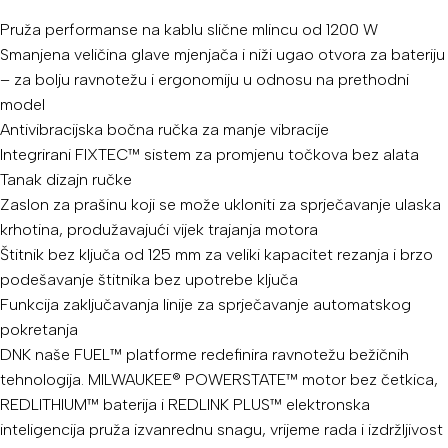
Pruža performanse na kablu slične mlincu od 1200 W
Smanjena veličina glave mjenjača i niži ugao otvora za bateriju
– za bolju ravnotežu i ergonomiju u odnosu na prethodni
model
Antivibracijska bočna ručka za manje vibracije
Integrirani FIXTEC™ sistem za promjenu točkova bez alata
Tanak dizajn ručke
Zaslon za prašinu koji se može ukloniti za sprječavanje ulaska
krhotina, produžavajući vijek trajanja motora
Štitnik bez ključa od 125 mm za veliki kapacitet rezanja i brzo
podešavanje štitnika bez upotrebe ključa
Funkcija zaključavanja linije za sprječavanje automatskog
pokretanja
DNK naše FUEL™ platforme redefinira ravnotežu bežičnih
tehnologija. MILWAUKEE® POWERSTATE™ motor bez četkica,
REDLITHIUM™ baterija i REDLINK PLUS™ elektronska
inteligencija pruža izvanrednu snagu, vrijeme rada i izdržljivost