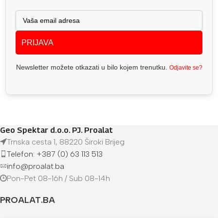
PRIJAVA
Newsletter možete otkazati u bilo kojem trenutku.
Odjavite se?
Geo Spektar d.o.o. PJ. Proalat
Trnska cesta 1, 88220 Široki Brijeg
Telefon: +387 (0) 63 113 513
info@proalat.ba
Pon-Pet 08-16h / Sub 08-14h
PROALAT.BA