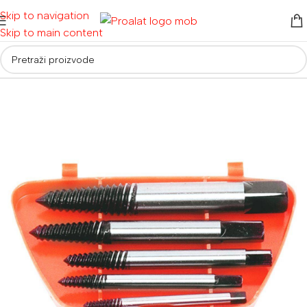
Skip to navigation
Skip to main content
Početna
/
Auto i moto oprema
/
Radionička i servisna oprema