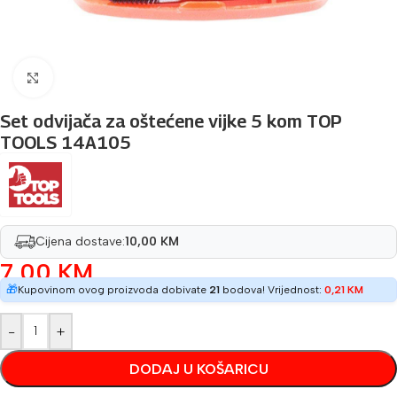
Povećaj sliku
Set odvijača za oštećene vijke 5 kom TOP
TOOLS 14A105
Cijena dostave:
10,00 KM
7,00
KM
🎁
Kupovinom ovog proizvoda dobivate
21
bodova! Vrijednost:
0,21
KM
-
+
DODAJ U KOŠARICU