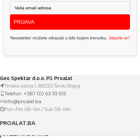
PRIJAVA
Newsletter možete otkazati u bilo kojem trenutku.
Odjavite se?
Geo Spektar d.o.o. PJ. Proalat
Trnska cesta 1, 88220 Široki Brijeg
Telefon: +387 (0) 63 113 513
info@proalat.ba
Pon-Pet 08-16h / Sub 08-14h
PROALAT.BA
UVJETI KUPOVINE