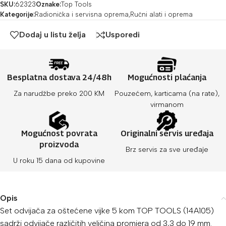
SKU:
62323
Oznake:
Top Tools
Kategorije:
Radionička i servisna oprema
,
Ručni alati i oprema
Dodaj u listu želja
Usporedi
Besplatna dostava 24/48h
Mogućnosti plaćanja
Za narudžbe preko 200 KM
Pouzećem, karticama (na rate),
virmanom
Mogućnost povrata
Originalni servis uređaja
proizvoda
Brz servis za sve uređaje
U roku 15 dana od kupovine
Opis
Set odvijača za oštećene vijke 5 kom TOP TOOLS (14A105)
sadrži odvijače različitih veličina promjera od 3,3 do 19 mm.