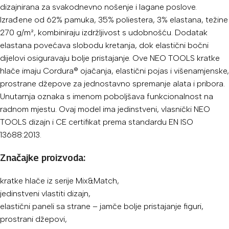
dizajnirana za svakodnevno nošenje i lagane poslove.
Izrađene od 62% pamuka, 35% poliestera, 3% elastana, težine
270 g/m², kombiniraju izdržljivost s udobnošću. Dodatak
elastana povećava slobodu kretanja, dok elastični bočni
dijelovi osiguravaju bolje pristajanje. Ove NEO TOOLS kratke
hlače imaju Cordura® ojačanja, elastični pojas i višenamjenske,
prostrane džepove za jednostavno spremanje alata i pribora.
Unutarnja oznaka s imenom poboljšava funkcionalnost na
radnom mjestu. Ovaj model ima jedinstveni, vlasnički NEO
TOOLS dizajn i CE certifikat prema standardu EN ISO
13688:2013.
Značajke proizvoda:
kratke hlače iz serije Mix&Match,
jedinstveni vlastiti dizajn,
elastični paneli sa strane – jamče bolje pristajanje figuri,
prostrani džepovi,