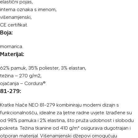
elastični pojas,
interna oznaka s imenom,
višenamjenski,
CE certifikat.
Boja:
mornarica.
Materijal:
62% pamuk, 35% poliester, 3% elastan,
težina – 270 g/m2,
ojačanja – Cordura®.
81-279:
Kratke hlače NEO 81-279 kombiniraju moderni dizajn s
funkcionalnošću, idealne za ljetne radne uvjete. Izrađene su
od 98% pamuka i 2% elastina, što pruža udobnost i slobodu
pokreta. Težina tkanine od 410 g/m² osigurava dugotrajan i
otporan materijal. Višenamjenski džepovi omogućuju