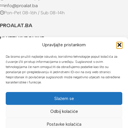
info@proalat.ba
Pon-Pet 08-16h / Sub 08-14h
PROALAT.BA
UVJETI KUPOVINE
Upravljajte pristankom
NAČINI PLAĆANJA
Da bismo pružili najbolje iskustvo, koristimo tehnologije poput kolačića za
čuvanje i/ili pristup informacijama o uređaju. Suglasnost s ovim
U našoj web trgovini možete platiti:
tehnologijama će nam omogućiti da obrađujemo podatke kao što su
ponašanje pri pregledavanju ili jedinstveni ID-ovi na ovoj web stranici.
Kreditnim karticama jednokratno ili do 24 rate
Nepristanak ili povlačenje suglasnosti može negativno utjecati na određene
karakteristike i funkcije.
Općom uplatnicom, virmanom, internet bankarstvom
Gotovinom prilikom preuzimanja
Slažem se
Mikrofin do 18 rata
Odbij kolaćiće
Copyright © 2026 Proalat.ba
Postavke kolačića