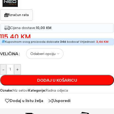
Izračun rata
Cijena dostave:
10,00 KM
115,40
KM
🎁
Kupovinom ovog proizvoda dobivate
346
bodova! Vrijednost:
3,46
KM
VELIČINA
-
+
DODAJ U KOŠARICU
Oznake:
htz setovi
Kategorije:
Radna odjeća
Dodaj u listu želja
Usporedi