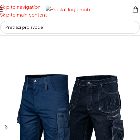
Skip to navigation
Skip to main content
Početna
/
Radna odjeća i obuća
/
Radna odjeća