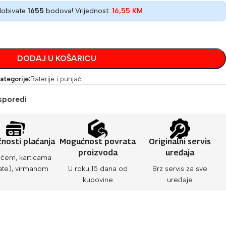
dobivate
1655
bodova! Vrijednost:
16,55
KM
DODAJ U KOŠARICU
ategorije:
Baterije i punjači
sporedi
nosti plaćanja
Mogućnost povrata
Originalni servis
proizvoda
uređaja
ćem, karticama
ate), virmanom
U roku 15 dana od
Brz servis za sve
kupovine
uređaje