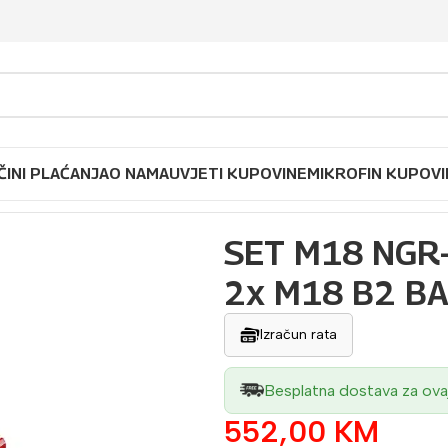
ČINI PLAĆANJA
O NAMA
UVJETI KUPOVINE
MIKROFIN KUPOVI
02 PUNJAČ M12-18C + 2x M18 B2 BATERIJE MILWAUKEE
SET M18 NGR
2x M18 B2 B
Izračun rata
Besplatna dostava za ova
552,00
KM