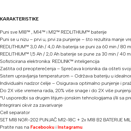
KARAKTERISTIKE
Puni sve M18™ , M14™ i M12™ REDLITHIUM™ baterije
Puni se u nizu – prvi u, prvi za punjenje – što rezultira manje
REDLITHIUM™ 3,0 Ah / 4,0 Ah baterija se puni za 60 min / 80 mi
REDLITHIUM™ 1,5 Ah / 2,0 Ah baterije se pune za 30 min / 40 min
Sofisticirana elektronika: REDLINK™ inteligencija
Zaštita od preopterećenja – Sprečava korisnika da ošteti svoje
Sistem upravljanja temperaturom – Održava bateriju u idealn
Individualni nadzor ćelije – Osigurava optimalno punjenje i pra
Do 2X više vremena rada, 20% više snage i do 2X više punjenj
*U usporedbi sa drugim litijum-jonskim tehnologijama i/ili sa 
Integrirani okvir za zavarivanje
Cell separator
SET M18 NGR-202 PUNJAČ M12-18C + 2x M18 B2 BATERIJE M
Pratite nas na
Facebooku
i
Instagramu
.