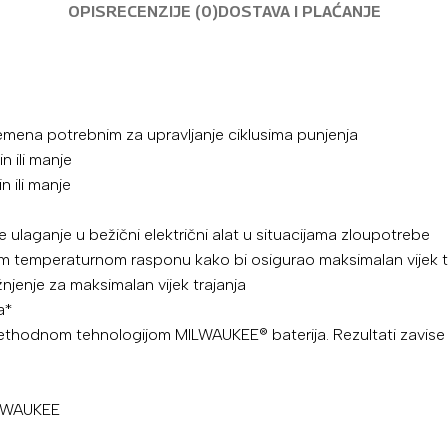
OPIS
RECENZIJE (0)
DOSTAVA I PLAĆANJE
 vremena potrebnim za upravljanje ciklusima punjenja
n ili manje
 ili manje
 ulaganje u bežični električni alat u situacijama zloupotrebe
om temperaturnom rasponu kako bi osigurao maksimalan vijek t
žnjenje za maksimalan vijek trajanja
a*
prethodnom tehnologijom MILWAUKEE® baterija. Rezultati zavise 
ILWAUKEE