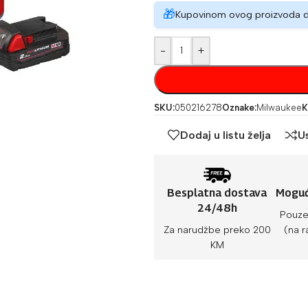
🎁
Kupovinom ovog proizvoda 
-
+
SKU:
050216278
Oznake:
Milwaukee
K
Dodaj u listu želja
U
Besplatna dostava
Moguć
24/48h
Pouze
Za narudžbe preko 200
(na r
KM