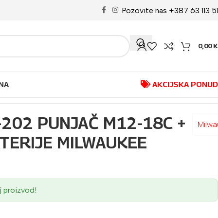
Pozovite nas +387 63 113 5
0,00
K
NA
AKCIJSKA PONU
-202 PUNJAČ M12-18C +
Milw
ATERIJE MILWAUKEE
j proizvod!