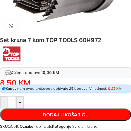
Povećaj sliku
Set kruna 7 kom TOP TOOLS 60H972
Cijena dostave:
10,00 KM
8,50
KM
🎁
Kupovinom ovog proizvoda dobivate
25
bodova! Vrijednost:
0,25
KM
-
+
DODAJ U KOŠARICU
SKU:
55518
Oznake:
Top Tools
Kategorije:
Svrdla i krune