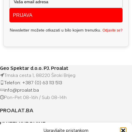
PRIJAVA
Newsletter možete otkazati u bilo kojem trenutku.
Odjavite se?
Geo Spektar d.o.o. PJ. Proalat
Trnska cesta 1, 88220 Široki Brijeg
Telefon: +387 (0) 63 113 513
info@proalat.ba
Pon-Pet 08-16h / Sub 08-14h
PROALAT.BA
UVJETI KUPOVINE
Upravljajte pristankom