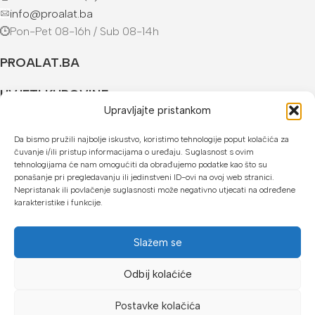
info@proalat.ba
Pon-Pet 08-16h / Sub 08-14h
PROALAT.BA
UVJETI KUPOVINE
Upravljajte pristankom
NAČINI PLAĆANJA
Da bismo pružili najbolje iskustvo, koristimo tehnologije poput kolačića za
čuvanje i/ili pristup informacijama o uređaju. Suglasnost s ovim
U našoj web trgovini možete platiti:
tehnologijama će nam omogućiti da obrađujemo podatke kao što su
ponašanje pri pregledavanju ili jedinstveni ID-ovi na ovoj web stranici.
Kreditnim karticama jednokratno ili do 24 rate
Nepristanak ili povlačenje suglasnosti može negativno utjecati na određene
karakteristike i funkcije.
Općom uplatnicom, virmanom, internet bankarstvom
Gotovinom prilikom preuzimanja
Slažem se
Mikrofin do 18 rata
Odbij kolaćiće
Copyright © 2026 Proalat.ba
Postavke kolačića