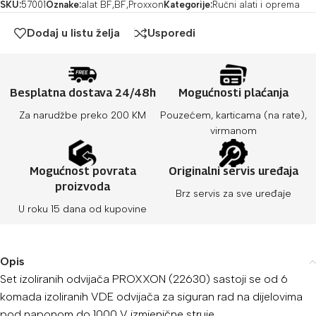
SKU:
57001
Oznake:
alat BF
,
BF
,
Proxxon
Kategorije:
Ručni alati i oprema
Dodaj u listu želja
Usporedi
Besplatna dostava 24/48h
Mogućnosti plaćanja
Za narudžbe preko 200 KM
Pouzećem, karticama (na rate),
virmanom
Mogućnost povrata
Originalni servis uređaja
proizvoda
Brz servis za sve uređaje
U roku 15 dana od kupovine
Opis
Set izoliranih odvijača PROXXON (22630) sastoji se od 6
komada izoliranih VDE odvijača za siguran rad na dijelovima
pod naponom do 1000 V izmjenične struje.