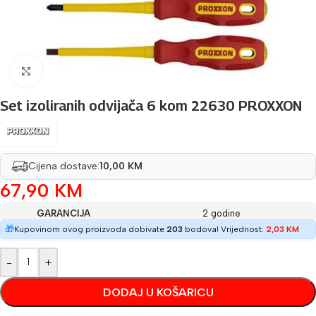
Povećaj sliku
Set izoliranih odvijača 6 kom 22630 PROXXON
Cijena dostave:
10,00 KM
67,90
KM
GARANCIJA
2 godine
🎁
Kupovinom ovog proizvoda dobivate
203
bodova! Vrijednost:
2,03
KM
-
+
DODAJ U KOŠARICU