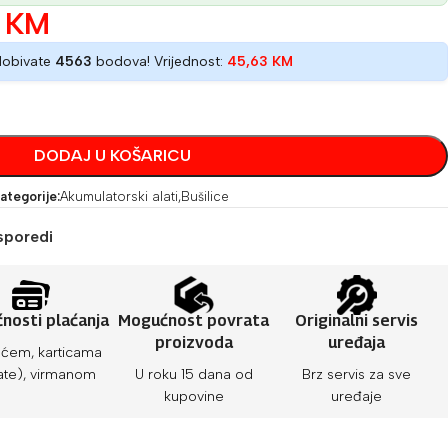
0
KM
dobivate
4563
bodova! Vrijednost:
45,63
KM
DODAJ U KOŠARICU
ategorije:
Akumulatorski alati
,
Bušilice
sporedi
nosti plaćanja
Mogućnost povrata
Originalni servis
proizvoda
uređaja
ćem, karticama
ate), virmanom
U roku 15 dana od
Brz servis za sve
kupovine
uređaje