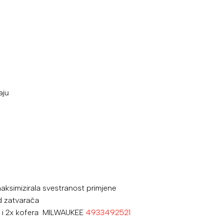
aju
ksimizirala svestranost primjene
ad zatvarača
a i 2x kofera MILWAUKEE
4933492521