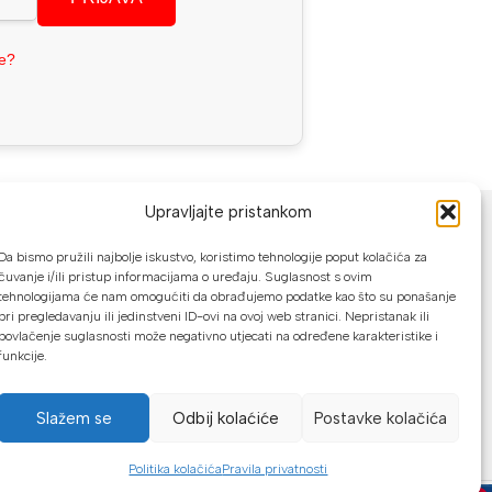
se?
NAČINI PLAĆANJA
Upravljajte pristankom
U našoj web trgovini možete platiti:
Da bismo pružili najbolje iskustvo, koristimo tehnologije poput kolačića za
čuvanje i/ili pristup informacijama o uređaju. Suglasnost s ovim
tehnologijama će nam omogućiti da obrađujemo podatke kao što su ponašanje
Kreditnim karticama jednokratno ili do
pri pregledavanju ili jedinstveni ID-ovi na ovoj web stranici. Nepristanak ili
24 rate
povlačenje suglasnosti može negativno utjecati na određene karakteristike i
funkcije.
Općom uplatnicom, virmanom, internet
bankarstvom
Slažem se
Odbij kolaćiće
Postavke kolačića
Gotovinom prilikom preuzimanja
Mikrofin do 18 rata
Politika kolačića
Pravila privatnosti