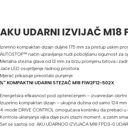
AKU UDARNI IZVIJAČ M18 
Iznimno kompaktan dizajn duljine 175 mm za pristup uskim pro
AUTOSTOP™ način upravljanja nudi poboljšanu sigurnost za op
Metalna stezna glava od 13 mm za brzu promjenu bitova i zadr
Jače LED osvjetljenje radnog prostora
Mjerač prikazuje preostalo punjenje
½″ KOMPAKTNI UDARNI STEZAČ M18 FIW2F12-502X
Energetska efikasnost pod opterećenjem – izvanredan obrt
Izuzetno kompaktan dizajn – ukupna dužina od samo 124 mm z
4-mode DRIVE CONTROL omogućava korisniku da prebaci u četir
Kontrola uklanjanja vijka daje puni izlazni moment, a zatim sma
Set se sastoji od AKU UDARNOG IZVIJAČA M18 FPD3-0 UDARNI