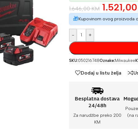
1.521,0
1.646,00
KM
🎁
Kupovinom ovog proizvoda 
-
+
SKU:
050216748
Oznake:
Milwaukee
K
Dodaj u listu želja
U
Besplatna dostava
Moguć
24/48h
Pouze
Za narudžbe preko 200
(na r
KM