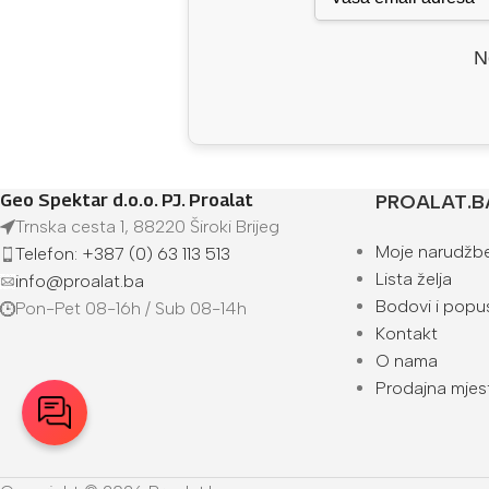
N
Geo Spektar d.o.o. PJ. Proalat
PROALAT.B
Trnska cesta 1, 88220 Široki Brijeg
Moje narudžb
Telefon: +387 (0) 63 113 513
Lista želja
info@proalat.ba
Bodovi i popus
Pon-Pet 08-16h / Sub 08-14h
Kontakt
O nama
Prodajna mjes