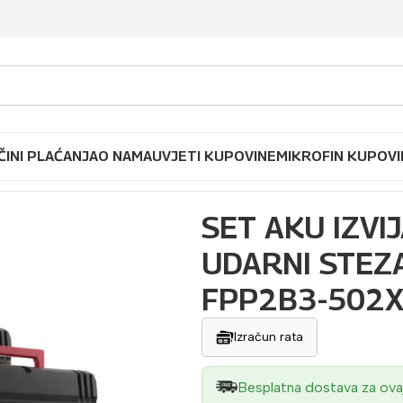
ČINI PLAĆANJA
O NAMA
UVJETI KUPOVINE
MIKROFIN KUPOVI
JAČ UDARNI M18 FPD3-0 + UDARNI STEZAČ M18 FIW2F12-
SET AKU IZVI
UDARNI STEZ
FPP2B3-502
Izračun rata
Besplatna dostava za ova