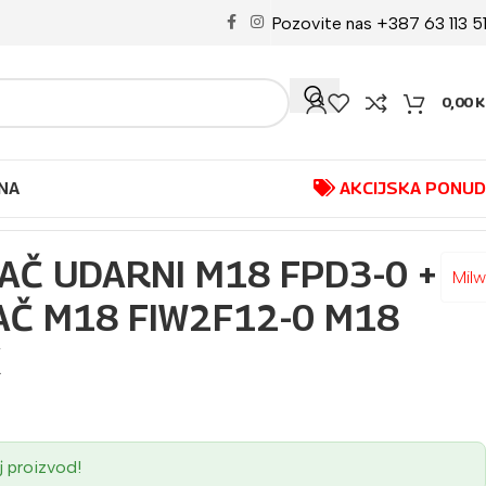
Pozovite nas +387 63 113 5
0,00
K
NA
AKCIJSKA PONU
0 M18 FPP2B3-502X
JAČ UDARNI M18 FPD3-0 +
Mil
AČ M18 FIW2F12-0 M18
X
j proizvod!