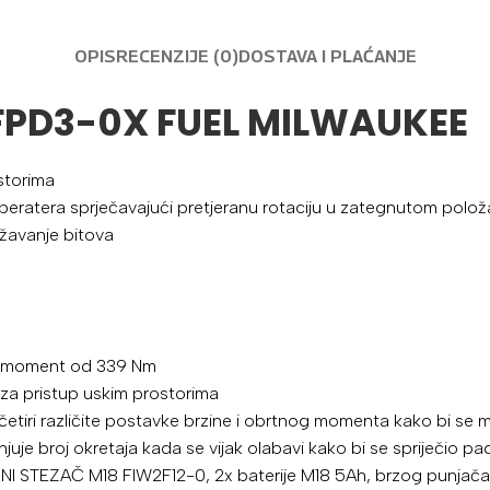
OPIS
RECENZIJE (0)
DOSTAVA I PLAĆANJE
FPD3-0X FUEL MILWAUKEE
storima
eratera sprječavajući pretjeranu rotaciju u zategnutom polož
žavanje bitova
ni moment od 339 Nm
a pristup uskim prostorima
i različite postavke brzine i obrtnog momenta kako bi se ma
njuje broj okretaja kada se vijak olabavi kako bi se spriječio p
 STEZAČ M18 FIW2F12-0, 2x baterije M18 5Ah, brzog punjač