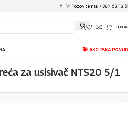
Pozovite nas +387 63 113 5
0,00
K
NA
AKCIJSKA PONU
eća za usisivač NTS20 5/1