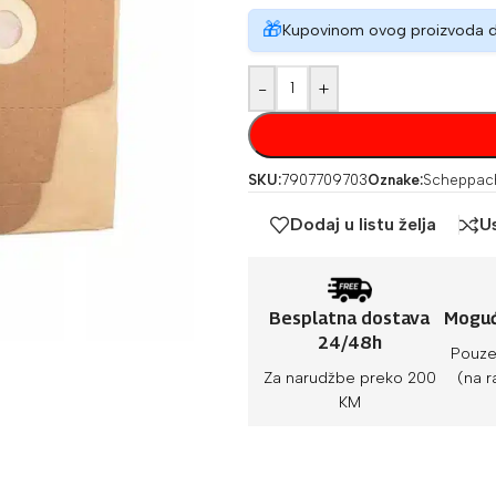
🎁
Kupovinom ovog proizvoda 
-
+
SKU:
7907709703
Oznake:
Scheppac
Dodaj u listu želja
U
Besplatna dostava
Moguć
24/48h
Pouze
Za narudžbe preko 200
(na r
KM