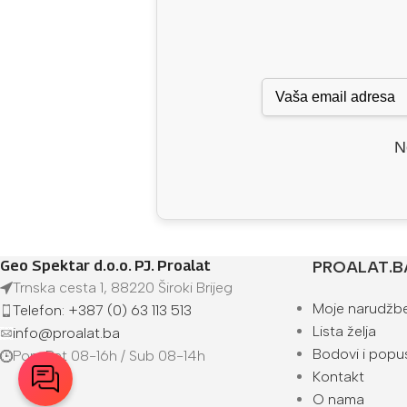
N
Geo Spektar d.o.o. PJ. Proalat
PROALAT.B
Trnska cesta 1, 88220 Široki Brijeg
Moje narudžb
Telefon: +387 (0) 63 113 513
Lista želja
info@proalat.ba
Bodovi i popus
Pon-Pet 08-16h / Sub 08-14h
Kontakt
O nama