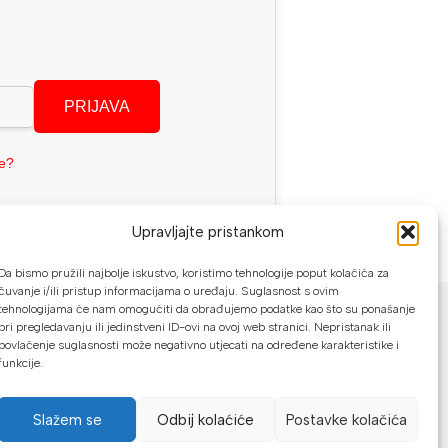
PRIJAVA
se?
Upravljajte pristankom
Da bismo pružili najbolje iskustvo, koristimo tehnologije poput kolačića za
NAČINI PLAĆANJA
čuvanje i/ili pristup informacijama o uređaju. Suglasnost s ovim
tehnologijama će nam omogućiti da obrađujemo podatke kao što su ponašanje
pri pregledavanju ili jedinstveni ID-ovi na ovoj web stranici. Nepristanak ili
U našoj web trgovini možete platiti:
povlačenje suglasnosti može negativno utjecati na određene karakteristike i
funkcije.
Kreditnim karticama jednokratno ili do
24 rate
Slažem se
Odbij kolaćiće
Postavke kolačića
Općom uplatnicom, virmanom, internet