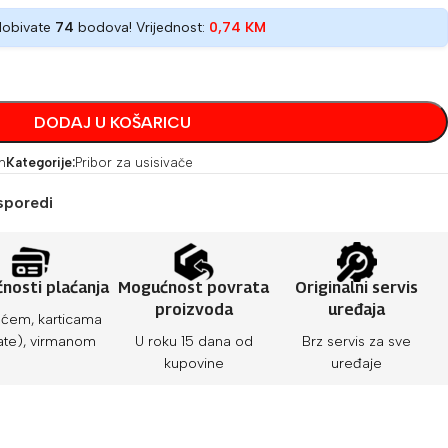
dobivate
74
bodova! Vrijednost:
0,74
KM
DODAJ U KOŠARICU
h
Kategorije:
Pribor za usisivače
sporedi
nosti plaćanja
Mogućnost povrata
Originalni servis
proizvoda
uređaja
ćem, karticama
ate), virmanom
U roku 15 dana od
Brz servis za sve
kupovine
uređaje