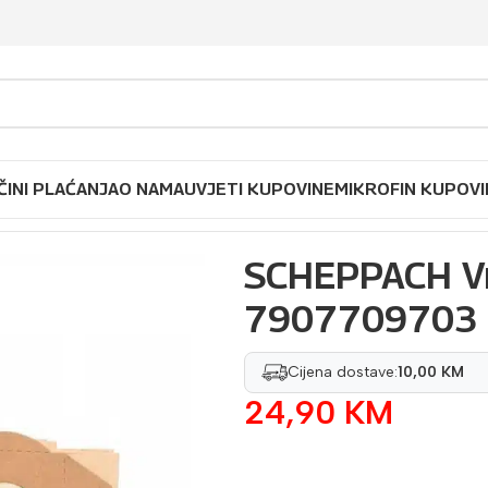
ČINI PLAĆANJA
O NAMA
UVJETI KUPOVINE
MIKROFIN KUPOVI
sisivač NTS20 5/1 7907709703
SCHEPPACH Vr
7907709703
Cijena dostave:
10,00 KM
24,90
KM