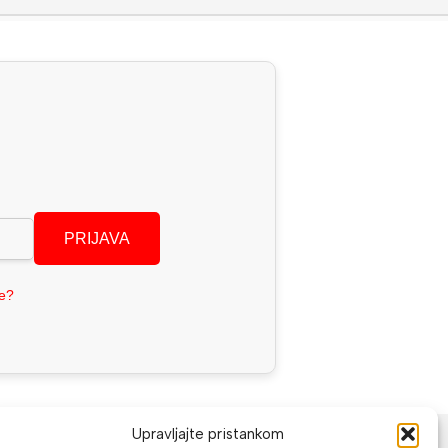
PRIJAVA
se?
NAČINI PLAĆANJA
Upravljajte pristankom