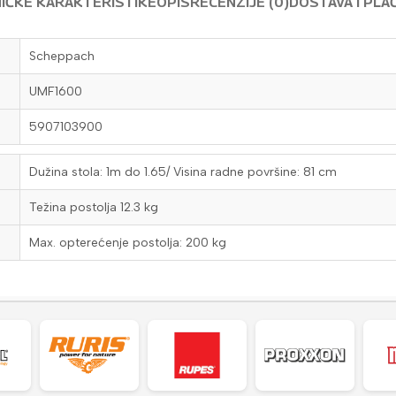
IČKE KARAKTERISTIKE
OPIS
RECENZIJE (0)
DOSTAVA I PLA
Scheppach
UMF1600
5907103900
Dužina stola: 1m do 1.65/ Visina radne površine: 81 cm
Težina postolja 12.3 kg
Max. opterećenje postolja: 200 kg