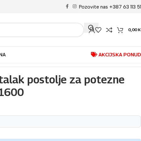
Pozovite nas +387 63 113 5
0,00
K
NA
AKCIJSKA PONU
lak postolje za potezne
F1600