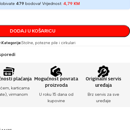
dobivate
479
bodova! Vrijednost:
4,79
KM
DODAJ U KOŠARICU
h
Kategorije:
Stolne, potezne pile i cirkulari
sporedi
nosti plaćanja
Mogućnost povrata
Originalni servis
proizvoda
uređaja
ćem, karticama
ate), virmanom
U roku 15 dana od
Brz servis za sve
kupovine
uređaje