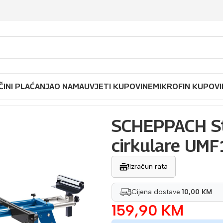
ČINI PLAĆANJA
O NAMA
UVJETI KUPOVINE
MIKROFIN KUPOVI
PPACH Stalak postolje za potezne cirkulare UMF1600
SCHEPPACH Sta
cirkulare UM
Izračun rata
Cijena dostave:
10,00 KM
159,90
KM