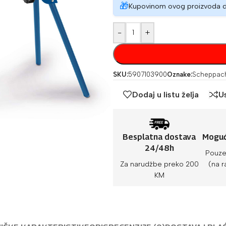
🎁
Kupovinom ovog proizvoda 
-
+
SKU:
5907103900
Oznake:
Scheppac
Dodaj u listu želja
U
Besplatna dostava
Moguć
24/48h
Pouze
Za narudžbe preko 200
(na r
KM