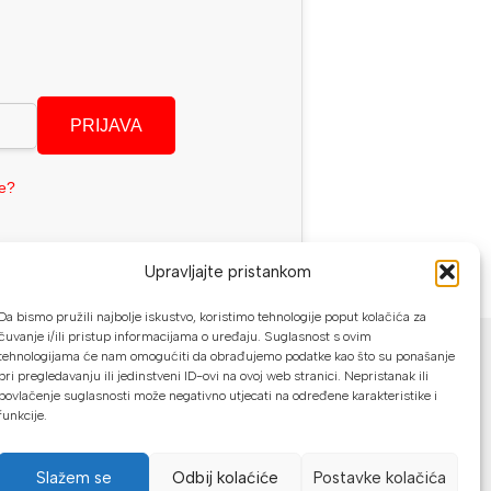
PRIJAVA
se?
Upravljajte pristankom
Da bismo pružili najbolje iskustvo, koristimo tehnologije poput kolačića za
NAČINI PLAĆANJA
čuvanje i/ili pristup informacijama o uređaju. Suglasnost s ovim
tehnologijama će nam omogućiti da obrađujemo podatke kao što su ponašanje
pri pregledavanju ili jedinstveni ID-ovi na ovoj web stranici. Nepristanak ili
U našoj web trgovini možete platiti:
povlačenje suglasnosti može negativno utjecati na određene karakteristike i
funkcije.
Kreditnim karticama jednokratno ili do
24 rate
Slažem se
Odbij kolaćiće
Postavke kolačića