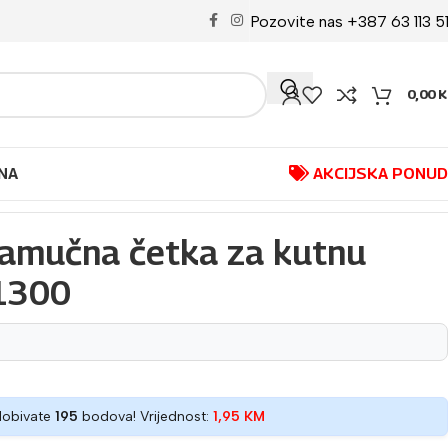
Pozovite nas +387 63 113 5
0,00
K
NA
AKCIJSKA PONU
mučna četka za kutnu
S1300
dobivate
195
bodova! Vrijednost:
1,95
KM