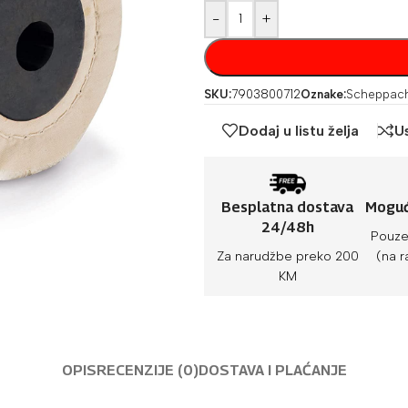
-
+
SKU:
7903800712
Oznake:
Scheppac
Dodaj u listu želja
U
Besplatna dostava
Moguć
24/48h
Pouze
Za narudžbe preko 200
(na r
KM
OPIS
RECENZIJE (0)
DOSTAVA I PLAĆANJE