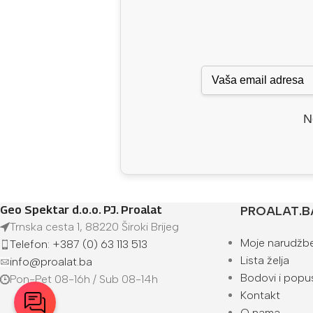
N
Geo Spektar d.o.o. PJ. Proalat
PROALAT.B
Trnska cesta 1, 88220 Široki Brijeg
Moje narudžb
Telefon: +387 (0) 63 113 513
Lista želja
info@proalat.ba
Bodovi i popus
Pon-Pet 08-16h / Sub 08-14h
Kontakt
O nama