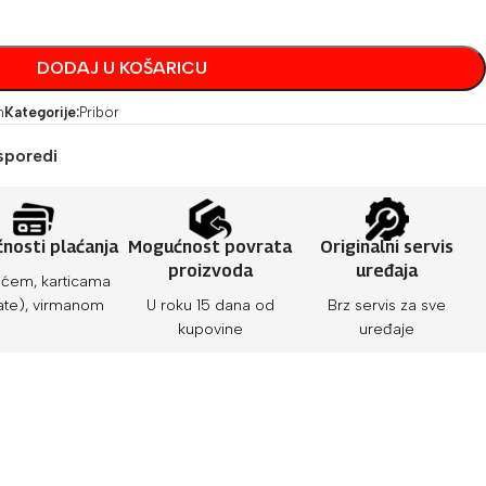
DODAJ U KOŠARICU
h
Kategorije:
Pribor
sporedi
nosti plaćanja
Mogućnost povrata
Originalni servis
proizvoda
uređaja
ćem, karticama
ate), virmanom
U roku 15 dana od
Brz servis za sve
kupovine
uređaje