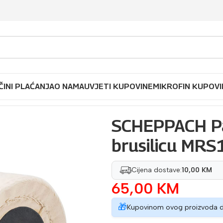
ČINI PLAĆANJA
O NAMA
UVJETI KUPOVINE
MIKROFIN KUPOVI
icu MRS1300
SCHEPPACH Pa
brusilicu MR
Cijena dostave:
10,00 KM
65,00
KM
🎁
Kupovinom ovog proizvoda 