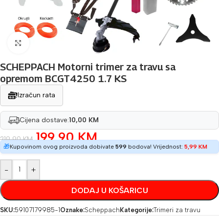
Povećaj sliku
SCHEPPACH Motorni trimer za travu sa
opremom BCGT4250 1.7 KS
Izračun rata
Cijena dostave:
10,00 KM
199,90
KM
219,90
KM
🎁
Kupovinom ovog proizvoda dobivate
599
bodova! Vrijednost:
5,99
KM
-
+
DODAJ U KOŠARICU
SKU:
59107179985-1
Oznake:
Scheppach
Kategorije:
Trimeri za travu