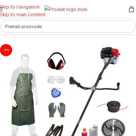
Skip to navigation
Skip to main content
Početna
/
Alati za vrt i dom
/
Poljoprivredni alati
/
Trimeri za travu
-9%