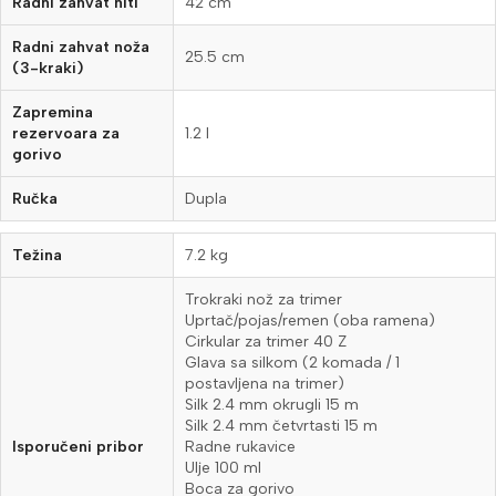
Radni zahvat niti
42 cm
Radni zahvat noža
25.5 cm
(3-kraki)
Zapremina
rezervoara za
1.2 l
gorivo
Ručka
Dupla
Težina
7.2 kg
Trokraki nož za trimer
Uprtač/pojas/remen (oba ramena)
Cirkular za trimer 40 Z
Glava sa silkom (2 komada / 1
postavljena na trimer)
Silk 2.4 mm okrugli 15 m
Silk 2.4 mm četvrtasti 15 m
Isporučeni pribor
Radne rukavice
Ulje 100 ml
Boca za gorivo