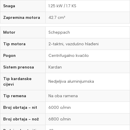
Snaga
1.25 kW / 1.7 KS
Zapremina motora
42.7 cm³
Motor
Scheppach
Tip motora
2-taktni, vazdušno hlađeni
Pogon
Centrifugalno kvačilo
Sistem prenosa
Kardan
Tip kardanske
Nedjeljiva aluminijumska
cijevi
Tip remena
Na oba ramena
Broj obrtaja - nit
6000 o/min
Broj obrtaja - nož
6800 o/min