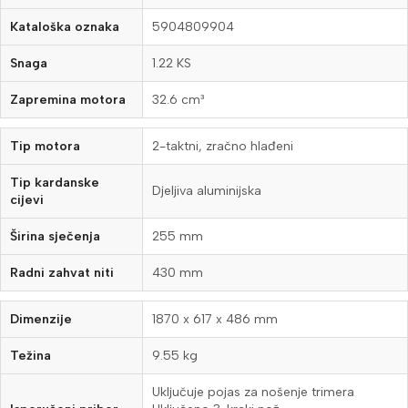
Kataloška oznaka
5904809904
Snaga
1.22 KS
Zapremina motora
32.6 cm³
Tip motora
2-taktni, zračno hlađeni
Tip kardanske
Djeljiva aluminijska
cijevi
Širina sječenja
255 mm
Radni zahvat niti
430 mm
Dimenzije
1870 x 617 x 486 mm
Težina
9.55 kg
Uključuje pojas za nošenje trimera