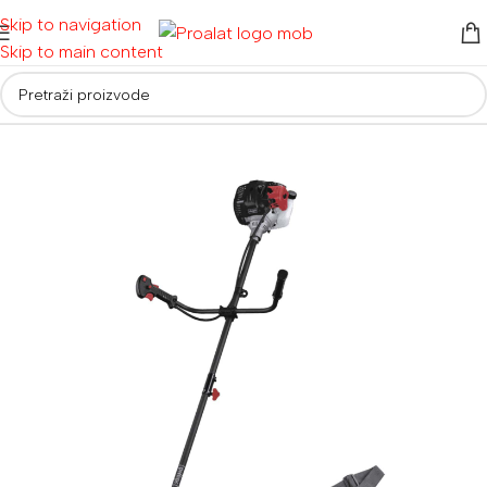
Skip to navigation
Skip to main content
Početna
/
Alati za vrt i dom
/
Poljoprivredni alati
/
Trimeri za travu