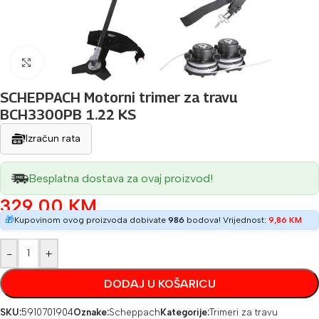
Povećaj sliku
SCHEPPACH Motorni trimer za travu
BCH3300PB 1.22 KS
Izračun rata
Besplatna dostava za ovaj proizvod!
329,00
KM
🎁
Kupovinom ovog proizvoda dobivate
986
bodova! Vrijednost:
9,86
KM
-
+
DODAJ U KOŠARICU
SKU:
5910701904
Oznake:
Scheppach
Kategorije:
Trimeri za travu