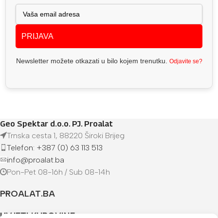
PRIJAVA
Newsletter možete otkazati u bilo kojem trenutku.
Odjavite se?
Geo Spektar d.o.o. PJ. Proalat
Trnska cesta 1, 88220 Široki Brijeg
Telefon: +387 (0) 63 113 513
info@proalat.ba
Pon-Pet 08-16h / Sub 08-14h
PROALAT.BA
UVJETI KUPOVINE