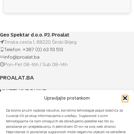
Geo Spektar d.o.o. PJ. Proalat
Trnska cesta 1, 88220 Široki Brijeg
Telefon: +387 (0) 63 113 513
info@proalat.ba
Pon-Pet 08-16h / Sub 08-14h
PROALAT.BA
UVJETI KUPOVINE
Upravljajte pristankom
NAČINI PLAĆANJA
Da bismo pružili najbolje iskustvo, koristimo tehnologije poput kolačića za
čuvanje i/ili pristup informacijama o uređaju. Suglasnost s ovim
U našoj web trgovini možete platiti:
tehnologijama će nam omogućiti da obrađujemo podatke kao što su
ponašanje pri pregledavanju ili jedinstveni ID-ovi na ovoj web stranici.
Kreditnim karticama jednokratno ili do 24 rate
Nepristanak ili povlačenje suglasnosti može negativno utjecati na određene