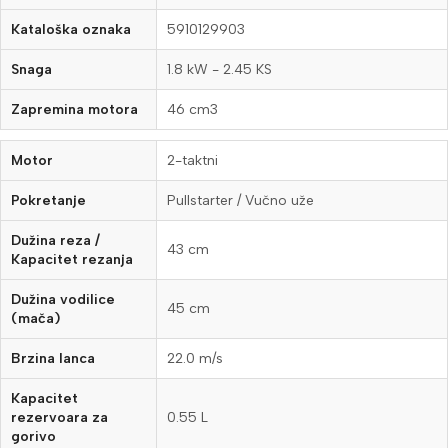
Kataloška oznaka
5910129903
Snaga
1.8 kW - 2.45 KS
Zapremina motora
46 cm3
Motor
2-taktni
Pokretanje
Pullstarter / Vučno uže
Dužina reza /
43 cm
Kapacitet rezanja
Dužina vodilice
45 cm
(mača)
Brzina lanca
22.0 m/s
Kapacitet
rezervoara za
0.55 L
gorivo