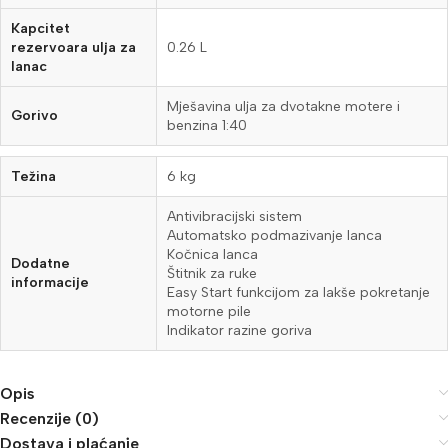
Kapcitet
rezervoara ulja za
0.26 L
lanac
Mješavina ulja za dvotakne motere i
Gorivo
benzina 1:40
Težina
6 kg
Antivibracijski sistem
Automatsko podmazivanje lanca
Kočnica lanca
Dodatne
Štitnik za ruke
informacije
Easy Start funkcijom za lakše pokretanje
motorne pile
Indikator razine goriva
Opis
Recenzije (0)
Dostava i plaćanje