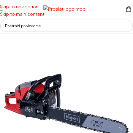
Skip to navigation
Skip to main content
Početna
/
Električni alati
/
Pile
/
Lančane pile