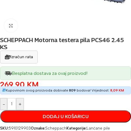
Povećaj sliku
SCHEPPACH Motorna testera pila PCS46 2.45
KS
Izračun rata
Besplatna dostava za ovaj proizvod!
269,90
KM
🎁
Kupovinom ovog proizvoda dobivate
809
bodova! Vrijednost:
8,09
KM
-
+
DODAJ U KOŠARICU
SKU:
5910129903
Oznake:
Scheppach
Kategorije:
Lančane pile