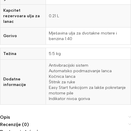
Kapcitet
rezervoara ulja za
0.21 L
lanac
Mješavina ulja za dvotakne motere i
Gorivo
benzina 1:40
Težina
5.5 kg
Antivibracijski sistem
Automatsko podmazivanje lanca
Kočnica lanca
Dodatne
Štitnik za ruke
informacije
Easy Start funkcijom za lakše pokretanje
motorne pile
Indikator nivoa goriva
Opis
Recenzije (0)