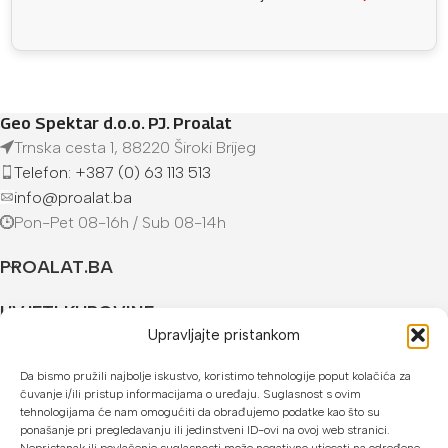
Geo Spektar d.o.o. PJ. Proalat
Trnska cesta 1, 88220 Široki Brijeg
Telefon: +387 (0) 63 113 513
info@proalat.ba
Pon-Pet 08-16h / Sub 08-14h
PROALAT.BA
UVJETI KUPOVINE
Upravljajte pristankom
NAČINI PLAĆANJA
Da bismo pružili najbolje iskustvo, koristimo tehnologije poput kolačića za
čuvanje i/ili pristup informacijama o uređaju. Suglasnost s ovim
U našoj web trgovini možete platiti:
tehnologijama će nam omogućiti da obrađujemo podatke kao što su
ponašanje pri pregledavanju ili jedinstveni ID-ovi na ovoj web stranici.
Kreditnim karticama jednokratno ili do 24 rate