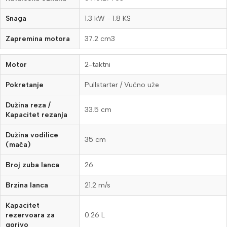
Snaga
1.3 kW - 1.8 KS
Zapremina motora
37.2 cm3
Motor
2-taktni
Pokretanje
Pullstarter / Vučno uže
Dužina reza /
33.5 cm
Kapacitet rezanja
Dužina vodilice
35 cm
(mača)
Broj zuba lanca
26
Brzina lanca
21.2 m/s
Kapacitet
rezervoara za
0.26 L
gorivo