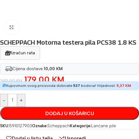
Povećaj sliku
SCHEPPACH Motorna testera pila PCS38 1.8 KS
Izračun rata
Cijena dostave:
10,00 KM
179,00
KM
249,90
KM
🎁
Kupovinom ovog proizvoda dobivate
537
bodova! Vrijednost:
5,37
KM
-
+
DODAJ U KOŠARICU
SKU:
5910127903
Oznake:
Scheppach
Kategorije:
Lančane pile
Dodaj u listu želja
Usporedi