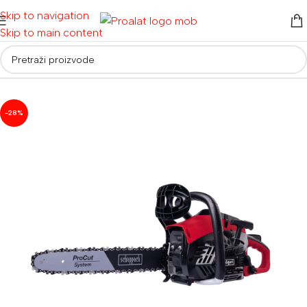
Skip to navigation
Skip to main content
Početna
/
Električni alati
/
Pile
/
Lančane pile
-28%