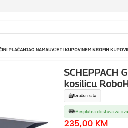
ČINI PLAĆANJA
O NAMA
UVJETI KUPOVINE
MIKROFIN KUPOVI
za robotsku kosačicu kosilicu RoboHome
SCHEPPACH Ga
kosilicu Rob
Izračun rata
Besplatna dostava za ova
235,00
KM