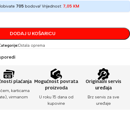
dobivate
705
bodova! Vrijednost:
7,05
KM
DODAJ U KOŠARICU
Kategorije:
Ostala oprema
sporedi
nosti plaćanja
Mogućnost povrata
Originalni servis
proizvoda
uređaja
ćem, karticama
ate), virmanom
U roku 15 dana od
Brz servis za sve
kupovine
uređaje