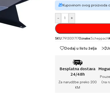
🎁
Kupovinom ovog proizvoda 
-
+
SKU:
7913001717
Oznake:
Scheppach
Dodaj u listu želja
U
Besplatna dostava
Moguć
24/48h
Pouze
Za narudžbe preko 200
(na r
KM