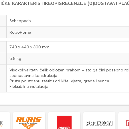
IČKE KARAKTERISTIKE
OPIS
RECENZIJE (0)
DOSTAVA I PLA
Scheppach
RoboHome
740 x 440 x 300 mm
5.8 kg
Visokokvalitetni čelik obložen prahom – što ga čini posebno rob
Jednostavna konstrukcija
Pruža pouzdanu zaštitu od kiše, vjetra, grada i sunca
Fleksibilna instalacija