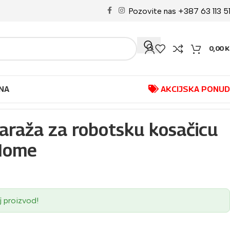
Pozovite nas +387 63 113 5
0,00
K
NA
AKCIJSKA PONU
raža za robotsku kosačicu
oHome
j proizvod!