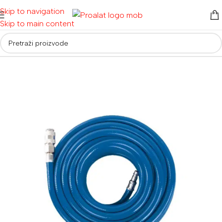
Skip to navigation
Skip to main content
Početna
/
Kompresori i pneumatski alat
/
Crijeva i spojnice za zrak