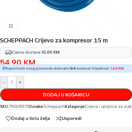
Povećaj sliku
SCHEPPACH Crijevo za kompresor 15 m
Cijena dostave:
10,00 KM
54,90
KM
🎁
Kupovinom ovog proizvoda dobivate
164
bodova! Vrijednost:
1,64
KM
-
+
DODAJ U KOŠARICU
SKU:
7906100711
Oznake:
Scheppach
Kategorije:
Crijeva i spojnice za zrak
Dodaj u listu želja
Usporedi