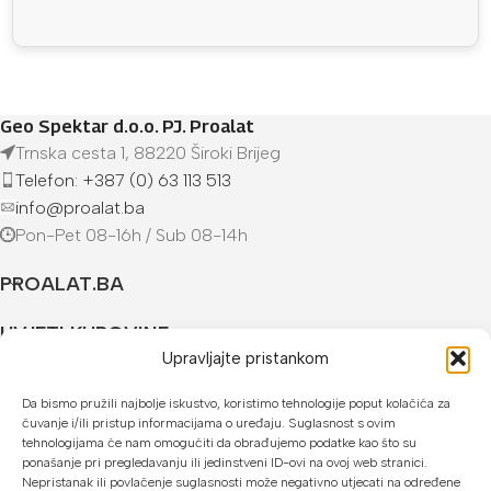
Geo Spektar d.o.o. PJ. Proalat
Trnska cesta 1, 88220 Široki Brijeg
Telefon: +387 (0) 63 113 513
info@proalat.ba
Pon-Pet 08-16h / Sub 08-14h
PROALAT.BA
UVJETI KUPOVINE
Upravljajte pristankom
NAČINI PLAĆANJA
Da bismo pružili najbolje iskustvo, koristimo tehnologije poput kolačića za
čuvanje i/ili pristup informacijama o uređaju. Suglasnost s ovim
U našoj web trgovini možete platiti:
tehnologijama će nam omogućiti da obrađujemo podatke kao što su
ponašanje pri pregledavanju ili jedinstveni ID-ovi na ovoj web stranici.
Kreditnim karticama jednokratno ili do 24 rate
Nepristanak ili povlačenje suglasnosti može negativno utjecati na određene