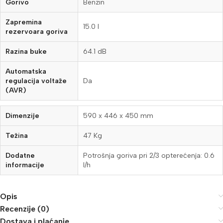
Gorivo
Benzin
Zapremina
15.0 l
rezervoara goriva
Razina buke
64.1 dB
Automatska
regulacija voltaže
Da
(AVR)
Dimenzije
590 x 446 x 450 mm
Težina
47 Kg
Dodatne
Potrošnja goriva pri 2/3 opterećenja: 0.6
informacije
l/h
Opis
Recenzije (0)
Dostava i plaćanje