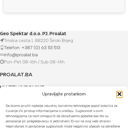
Geo Spektar d.o.o. PJ. Proalat
Trnska cesta 1, 88220 Široki Brijeg
Telefon: +387 (0) 63 113 513
info@proalat.ba
Pon-Pet 08-16h / Sub 08-14h
PROALAT.BA
UVJETI KUPOVINE
Upravljajte pristankom
NAČINI PLAĆANJA
Da bismo pružili najbolje iskustvo, koristimo tehnologije poput kolačića za
čuvanje i/ili pristup informacijama o uređaju. Suglasnost s ovim
U našoj web trgovini možete platiti:
tehnologijama će nam omogućiti da obrađujemo podatke kao što su
ponašanje pri pregledavanju ili jedinstveni ID-ovi na ovoj web stranici.
Kreditnim karticama jednokratno ili do 24 rate
Nepristanak ili povlačenje suglasnosti može negativno utjecati na određene