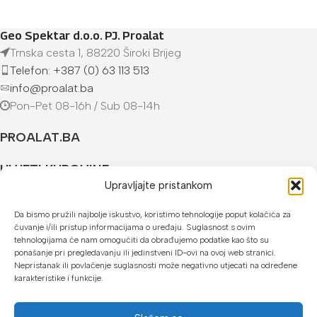
Geo Spektar d.o.o. PJ. Proalat
Trnska cesta 1, 88220 Široki Brijeg
Telefon: +387 (0) 63 113 513
info@proalat.ba
Pon-Pet 08-16h / Sub 08-14h
PROALAT.BA
UVJETI KUPOVINE
Upravljajte pristankom
NAČINI PLAĆANJA
Da bismo pružili najbolje iskustvo, koristimo tehnologije poput kolačića za
čuvanje i/ili pristup informacijama o uređaju. Suglasnost s ovim
U našoj web trgovini možete platiti:
tehnologijama će nam omogućiti da obrađujemo podatke kao što su
ponašanje pri pregledavanju ili jedinstveni ID-ovi na ovoj web stranici.
Kreditnim karticama jednokratno ili do 24 rate
Nepristanak ili povlačenje suglasnosti može negativno utjecati na određene
karakteristike i funkcije.
Općom uplatnicom, virmanom, internet bankarstvom
Gotovinom prilikom preuzimanja