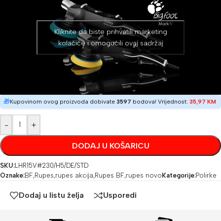
Kliknite da biste prihvatili marketing
kolačiće i omogućili ovaj sadržaj
🎁
Kupovinom ovog proizvoda dobivate
3597
bodova! Vrijednost:
35,97
KM
-
+
DODAJ U KOŠARICU
SKU:
LHR15V#230/H5/DE/STD
Oznake:
BF
,
Rupes
,
rupes akcija
,
Rupes BF
,
rupes novo
Kategorije:
Polirke
Dodaj u listu želja
Usporedi