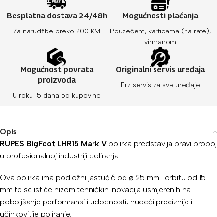
Besplatna dostava 24/48h
Mogućnosti plaćanja
Za narudžbe preko 200 KM
Pouzećem, karticama (na rate),
virmanom
Mogućnost povrata
Originalni servis uređaja
proizvoda
Brz servis za sve uređaje
U roku 15 dana od kupovine
Opis
RUPES BigFoot LHR15 Mark V
polirka predstavlja pravi proboj
u profesionalnoj industriji poliranja.
Ova polirka ima podložni jastučić od ⌀125 mm i orbitu od 15
mm te se ističe nizom tehničkih inovacija usmjerenih na
poboljšanje performansi i udobnosti, nudeći preciznije i
učinkovitije poliranje.