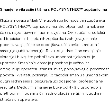
Smanjene vibracije i tišina s POLYSYNTHEC™ zupčanicima
Ključna inovacija Mark V je upotreba kompozitnih zupčanika
POLYSYNTHEC™, koji nude vrhunsku otpornost na habanje
čak i u najzahtjevnijim radnim uvjetima. Ovi zupčanici su lakši
od tradicionalnih metalnih zupčanika i zahtijevaju manje
podmazivanja, čime se poboljšava učinkovitost motora i
smanjuje gubitak energije. Rezultat je drastično smanjenje
vibracija i buke, što poboljšava udobnost tijekom dulje
upotrebe. Smanjenje vibracija posebno je važno jer
omogućuje operateru stabilniji hvat, poboljšavajući preciznost
pokreta i kvalitetu poliranja. To također smanjuje umor tijekom
dugih radnih sesija, osiguravajući dosljedne i profesionalne
rezultate. Međutim, smanjenje buke od 47% u usporedbi s
prethodnim modelima čini radno okruženje tišim i ugodnijim,
štiteći sluh operatera.