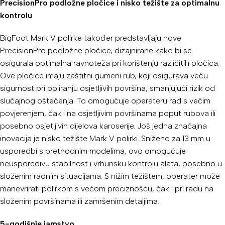
PrecisionPro podložne pločice i nisko težište za optimalnu
kontrolu
BigFoot Mark V polirke također predstavljaju nove
PrecisionPro podložne pločice, dizajnirane kako bi se
osigurala optimalna ravnoteža pri korištenju različitih pločica.
Ove pločice imaju zaštitni gumeni rub, koji osigurava veću
sigurnost pri poliranju osjetljivih površina, smanjujući rizik od
slučajnog oštećenja. To omogućuje operateru rad s većim
povjerenjem, čak i na osjetljivim površinama poput rubova ili
posebno osjetljivih dijelova karoserije. Još jedna značajna
inovacija je nisko težište Mark V polirki. Sniženo za 13 mm u
usporedbi s prethodnim modelima, ovo omogućuje
neusporedivu stabilnost i vrhunsku kontrolu alata, posebno u
složenim radnim situacijama. S nižim težištem, operater može
manevrirati polirkom s većom preciznošću, čak i pri radu na
složenim površinama ili zamršenim detaljima.
5-godišnje jamstvo