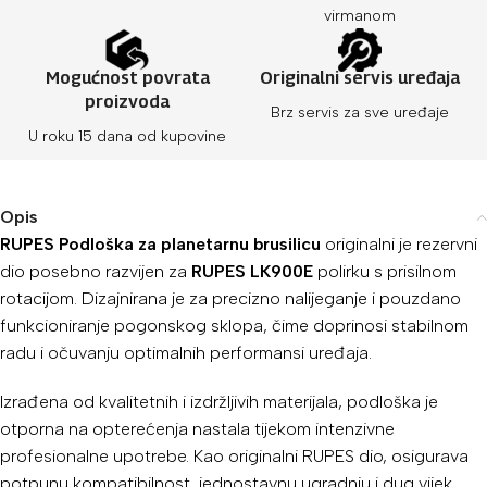
virmanom
Mogućnost povrata
Originalni servis uređaja
proizvoda
Brz servis za sve uređaje
U roku 15 dana od kupovine
Opis
RUPES Podloška za planetarnu brusilicu
originalni je rezervni
dio posebno razvijen za
RUPES LK900E
polirku s prisilnom
rotacijom. Dizajnirana je za precizno nalijeganje i pouzdano
funkcioniranje pogonskog sklopa, čime doprinosi stabilnom
radu i očuvanju optimalnih performansi uređaja.
Izrađena od kvalitetnih i izdržljivih materijala, podloška je
otporna na opterećenja nastala tijekom intenzivne
profesionalne upotrebe. Kao originalni RUPES dio, osigurava
potpunu kompatibilnost, jednostavnu ugradnju i dug vijek