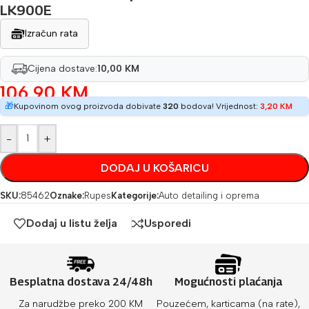
LK900E
Izračun rata
Cijena dostave:
10,00 KM
106,90
KM
🎁
Kupovinom ovog proizvoda dobivate
320
bodova! Vrijednost:
3,20
KM
-
+
DODAJ U KOŠARICU
SKU:
85462
Oznake:
Rupes
Kategorije:
Auto detailing i oprema
Dodaj u listu želja
Usporedi
Besplatna dostava 24/48h
Mogućnosti plaćanja
Za narudžbe preko 200 KM
Pouzećem, karticama (na rate),