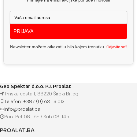
PRIJAVA
Newsletter možete otkazati u bilo kojem trenutku.
Odjavite se?
Geo Spektar d.o.o. PJ. Proalat
Trnska cesta 1, 88220 Široki Brijeg
Telefon: +387 (0) 63 113 513
info@proalat.ba
Pon-Pet 08-16h / Sub 08-14h
PROALAT.BA