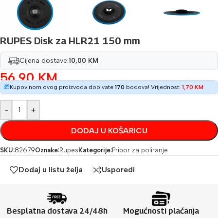
RUPES Disk za HLR21 150 mm
Cijena dostave:
10,00 KM
56,90
KM
🎁
Kupovinom ovog proizvoda dobivate
170
bodova! Vrijednost:
1,70
KM
-
+
DODAJ U KOŠARICU
SKU:
82679
Oznake:
Rupes
Kategorije:
Pribor za poliranje
Dodaj u listu želja
Usporedi
Besplatna dostava 24/48h
Mogućnosti plaćanja