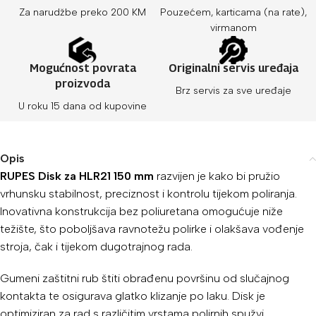
Za narudžbe preko 200 KM
Pouzećem, karticama (na rate),
virmanom
Mogućnost povrata
Originalni servis uređaja
proizvoda
Brz servis za sve uređaje
U roku 15 dana od kupovine
Opis
RUPES Disk za HLR21 150 mm
razvijen je kako bi pružio
vrhunsku stabilnost, preciznost i kontrolu tijekom poliranja.
Inovativna konstrukcija bez poliuretana omogućuje niže
težište, što poboljšava ravnotežu polirke i olakšava vođenje
stroja, čak i tijekom dugotrajnog rada.
Gumeni zaštitni rub štiti obrađenu površinu od slučajnog
kontakta te osigurava glatko klizanje po laku. Disk je
optimiziran za rad s različitim vrstama polirnih spužvi,