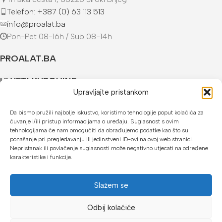
Telefon: +387 (0) 63 113 513
info@proalat.ba
Pon-Pet 08-16h / Sub 08-14h
PROALAT.BA
UVJETI KUPOVINE
Upravljajte pristankom
NAČINI PLAĆANJA
Da bismo pružili najbolje iskustvo, koristimo tehnologije poput kolačića za
čuvanje i/ili pristup informacijama o uređaju. Suglasnost s ovim
U našoj web trgovini možete platiti:
tehnologijama će nam omogućiti da obrađujemo podatke kao što su
ponašanje pri pregledavanju ili jedinstveni ID-ovi na ovoj web stranici.
Kreditnim karticama jednokratno ili do 24 rate
Nepristanak ili povlačenje suglasnosti može negativno utjecati na određene
karakteristike i funkcije.
Općom uplatnicom, virmanom, internet bankarstvom
Gotovinom prilikom preuzimanja
Slažem se
Mikrofin do 18 rata
Odbij kolaćiće
Copyright © 2026 Proalat.ba