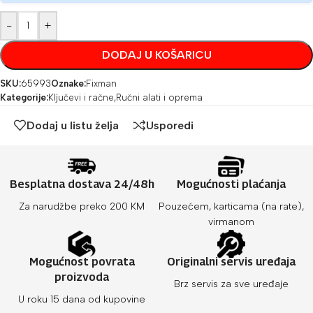
-
+
DODAJ U KOŠARICU
SKU:
65993
Oznake:
Fixman
Kategorije:
Ključevi i račne
,
Ručni alati i oprema
Dodaj u listu želja
Usporedi
Besplatna dostava 24/48h
Mogućnosti plaćanja
Za narudžbe preko 200 KM
Pouzećem, karticama (na rate),
virmanom
Mogućnost povrata
Originalni servis uređaja
proizvoda
Brz servis za sve uređaje
U roku 15 dana od kupovine