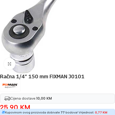
Povećaj sliku
Račna 1/4″ 150 mm FIXMAN J0101
Cijena dostave:
10,00 KM
25,90
KM
🎁
Kupovinom ovog proizvoda dobivate
77
bodova! Vrijednost:
0,77
KM