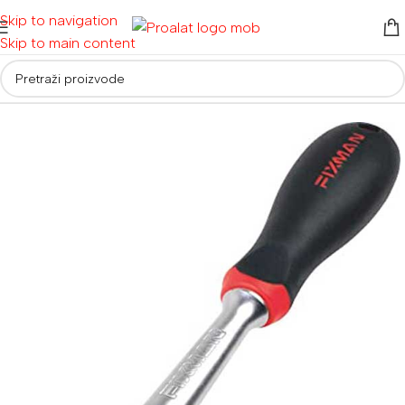
Skip to navigation
Skip to main content
Početna
/
Auto i moto oprema
/
Ključevi i račne