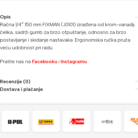
Opis
Račna 1/4″ 150 mm FIXMAN (J0101) izrađena od krom-vanadij
čelika, sadrži gumb za brzo otpuštanje, odnosno za brzo
postavljanje i skidanje nastavaka. Ergonomska ručka pruža
veću udobnost pri radu.
Pratite nas na
Facebooku
i
Instagramu
.
Recenzije (0)
Dostava i plaćanje