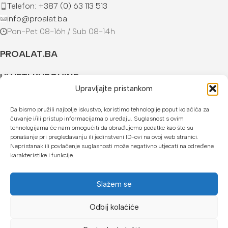
Telefon: +387 (0) 63 113 513
info@proalat.ba
Pon-Pet 08-16h / Sub 08-14h
PROALAT.BA
UVJETI KUPOVINE
Upravljajte pristankom
NAČINI PLAĆANJA
Da bismo pružili najbolje iskustvo, koristimo tehnologije poput kolačića za
čuvanje i/ili pristup informacijama o uređaju. Suglasnost s ovim
U našoj web trgovini možete platiti:
tehnologijama će nam omogućiti da obrađujemo podatke kao što su
ponašanje pri pregledavanju ili jedinstveni ID-ovi na ovoj web stranici.
Kreditnim karticama jednokratno ili do 24 rate
Nepristanak ili povlačenje suglasnosti može negativno utjecati na određene
karakteristike i funkcije.
Općom uplatnicom, virmanom, internet bankarstvom
Gotovinom prilikom preuzimanja
Slažem se
Mikrofin do 18 rata
Odbij kolaćiće
Copyright © 2026 Proalat.ba