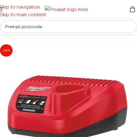
Skip to navigation
Skip to main content
Početna
/
Akumulatorski alati
/
Baterije i punjači
-38%