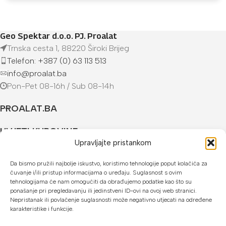
Geo Spektar d.o.o. PJ. Proalat
Trnska cesta 1, 88220 Široki Brijeg
Telefon: +387 (0) 63 113 513
info@proalat.ba
Pon-Pet 08-16h / Sub 08-14h
PROALAT.BA
UVJETI KUPOVINE
Upravljajte pristankom
NAČINI PLAĆANJA
Da bismo pružili najbolje iskustvo, koristimo tehnologije poput kolačića za
čuvanje i/ili pristup informacijama o uređaju. Suglasnost s ovim
U našoj web trgovini možete platiti:
tehnologijama će nam omogućiti da obrađujemo podatke kao što su
ponašanje pri pregledavanju ili jedinstveni ID-ovi na ovoj web stranici.
Kreditnim karticama jednokratno ili do 24 rate
Nepristanak ili povlačenje suglasnosti može negativno utjecati na određene
karakteristike i funkcije.
Općom uplatnicom, virmanom, internet bankarstvom