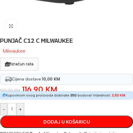
Povećaj sliku
PUNJAČ C12 C MILWAUKEE
Milwaukee
Izračun rata
Cijena dostave:
10,00 KM
116,90
KM
190,00
KM
🎁
Kupovinom ovog proizvoda dobivate
350
bodova! Vrijednost:
3,50
KM
-
+
DODAJ U KOŠARICU