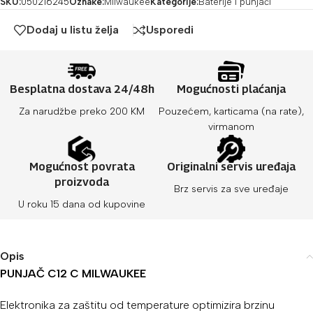
SKU:
050216245
Oznake:
Milwaukee
Kategorije:
Baterije i punjači
Dodaj u listu želja
Usporedi
Besplatna dostava 24/48h
Mogućnosti plaćanja
Za narudžbe preko 200 KM
Pouzećem, karticama (na rate),
virmanom
Mogućnost povrata
Originalni servis uređaja
proizvoda
Brz servis za sve uređaje
U roku 15 dana od kupovine
Opis
PUNJAČ C12 C MILWAUKEE
Elektronika za zaštitu od temperature optimizira brzinu