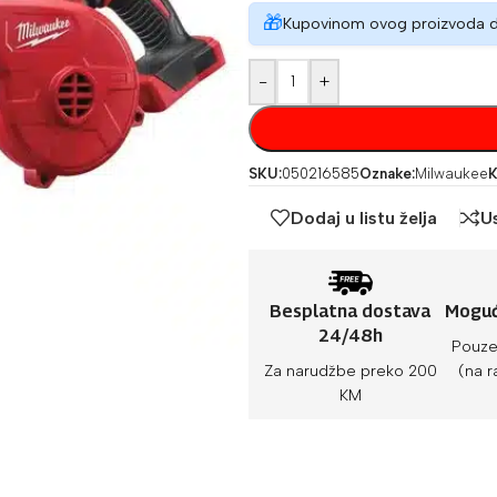
🎁
Kupovinom ovog proizvoda 
-
+
SKU:
050216585
Oznake:
Milwaukee
K
Dodaj u listu želja
U
Besplatna dostava
Moguć
24/48h
Pouze
Za narudžbe preko 200
(na r
KM