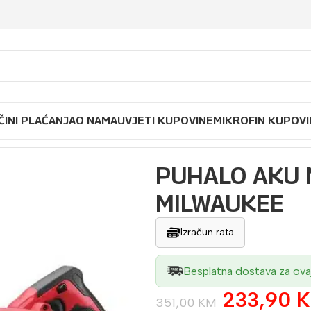
ČINI PLAĆANJA
O NAMA
UVJETI KUPOVINE
MIKROFIN KUPOVI
puhala
/
PUHALO AKU M18 BBL-0 MILWAUKEE
PUHALO AKU 
MILWAUKEE
Izračun rata
Besplatna dostava za ova
233,90
351,00
KM