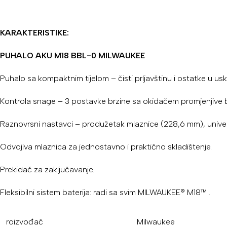
KARAKTERISTIKE:
PUHALO AKU M18 BBL-0 MILWAUKEE
Puhalo sa kompaktnim tijelom – čisti prljavštinu i ostatke u us
Kontrola snage – 3 postavke brzine sa okidačem promjenjive b
Raznovrsni nastavci – produžetak mlaznice (228,6 mm), unive
Odvojiva mlaznica za jednostavno i praktično skladištenje.
Prekidač za zaključavanje.
Fleksibilni sistem baterija: radi sa svim MILWAUKEE® M18™ .
roizvođač
Milwaukee