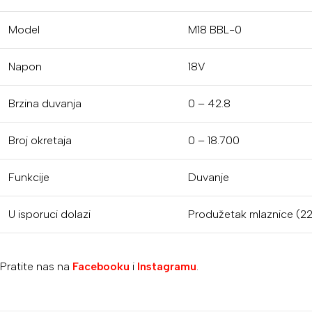
Model
M18 BBL-0
Napon
18V
Brzina duvanja
0 – 42.8
Broj okretaja
0 – 18.700
Funkcije
Duvanje
U isporuci dolazi
Produžetak mlaznice (22
Pratite nas na
Facebooku
i
Instagramu
.