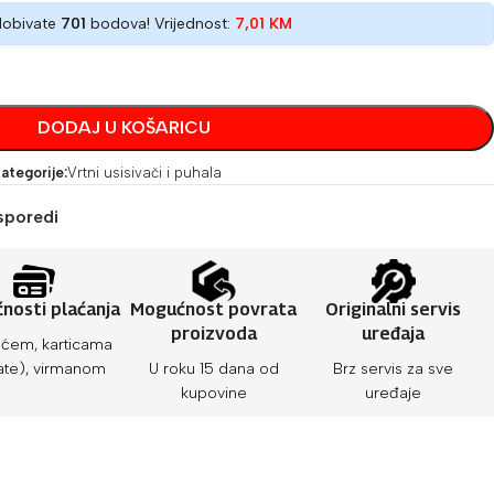
dobivate
701
bodova! Vrijednost:
7,01
KM
DODAJ U KOŠARICU
ategorije:
Vrtni usisivači i puhala
sporedi
nosti plaćanja
Mogućnost povrata
Originalni servis
proizvoda
uređaja
ćem, karticama
ate), virmanom
U roku 15 dana od
Brz servis za sve
kupovine
uređaje