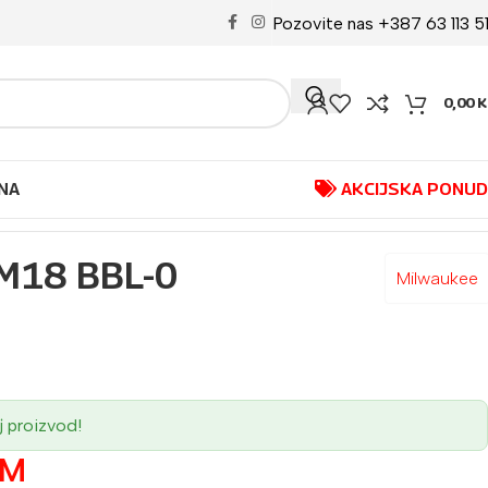
Pozovite nas +387 63 113 5
0,00
K
NA
AKCIJSKA PONU
M18 BBL-0
Milwaukee
j proizvod!
KM