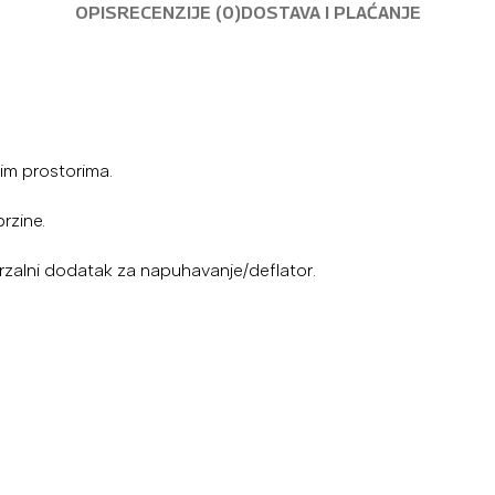
OPIS
RECENZIJE (0)
DOSTAVA I PLAĆANJE
kim prostorima.
rzine.
rzalni dodatak za napuhavanje/deflator.