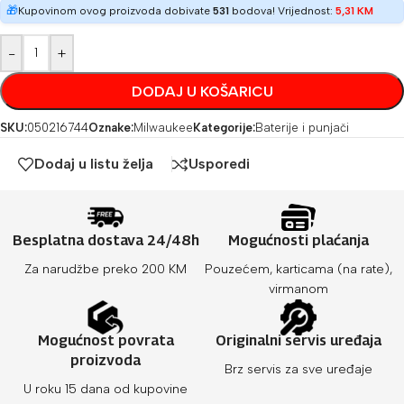
🎁
Kupovinom ovog proizvoda dobivate
531
bodova! Vrijednost:
5,31
KM
-
+
DODAJ U KOŠARICU
SKU:
050216744
Oznake:
Milwaukee
Kategorije:
Baterije i punjači
Dodaj u listu želja
Usporedi
Besplatna dostava 24/48h
Mogućnosti plaćanja
Za narudžbe preko 200 KM
Pouzećem, karticama (na rate),
virmanom
Mogućnost povrata
Originalni servis uređaja
proizvoda
Brz servis za sve uređaje
U roku 15 dana od kupovine