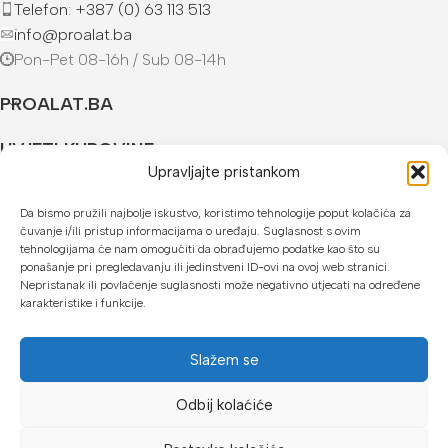
Telefon: +387 (0) 63 113 513
info@proalat.ba
Pon-Pet 08-16h / Sub 08-14h
PROALAT.BA
UVJETI KUPOVINE
Upravljajte pristankom
NAČINI PLAĆANJA
Da bismo pružili najbolje iskustvo, koristimo tehnologije poput kolačića za
čuvanje i/ili pristup informacijama o uređaju. Suglasnost s ovim
U našoj web trgovini možete platiti:
tehnologijama će nam omogućiti da obrađujemo podatke kao što su
ponašanje pri pregledavanju ili jedinstveni ID-ovi na ovoj web stranici.
Kreditnim karticama jednokratno ili do 24 rate
Nepristanak ili povlačenje suglasnosti može negativno utjecati na određene
karakteristike i funkcije.
Općom uplatnicom, virmanom, internet bankarstvom
Gotovinom prilikom preuzimanja
Slažem se
Mikrofin do 18 rata
Odbij kolaćiće
Copyright © 2026 Proalat.ba