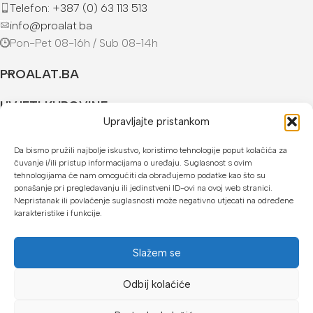
Telefon: +387 (0) 63 113 513
info@proalat.ba
Pon-Pet 08-16h / Sub 08-14h
PROALAT.BA
UVJETI KUPOVINE
Upravljajte pristankom
NAČINI PLAĆANJA
Da bismo pružili najbolje iskustvo, koristimo tehnologije poput kolačića za
čuvanje i/ili pristup informacijama o uređaju. Suglasnost s ovim
U našoj web trgovini možete platiti:
tehnologijama će nam omogućiti da obrađujemo podatke kao što su
ponašanje pri pregledavanju ili jedinstveni ID-ovi na ovoj web stranici.
Kreditnim karticama jednokratno ili do 24 rate
Nepristanak ili povlačenje suglasnosti može negativno utjecati na određene
karakteristike i funkcije.
Općom uplatnicom, virmanom, internet bankarstvom
Gotovinom prilikom preuzimanja
Slažem se
Mikrofin do 18 rata
Odbij kolaćiće
Copyright © 2026 Proalat.ba