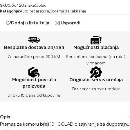
SKU:
66642
Oznake:
Colad
Kategorije:
Auto reparatura
,
Oprema za lakiranje
Dodaj u listu želja
Usporedi
Besplatna dostava 24/48h
Mogućnosti plaćanja
Za narudžbe preko 200 KM
Pouzećem, karticama (na rate),
virmanom
Mogućnost povrata
Originalni servis uređaja
proizvoda
Brz servis za sve uređaje
U roku 15 dana od kupovine
Opis
Premaz za komoru bijeli 10 l COLAD dizajniran je za dugotrajnu