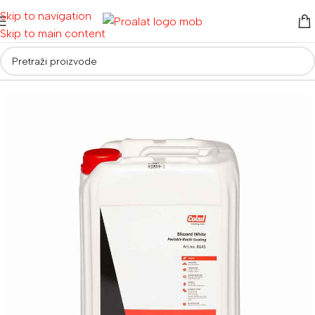
Skip to navigation
Skip to main content
 detailing i oprema
/
Boje i zaštitni materijal
/
Oprema za lakiranje