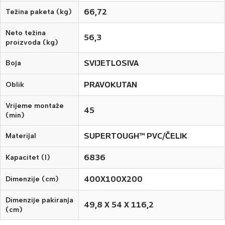
66,72
Težina paketa (kg)
Neto težina
56,3
proizvoda (kg)
SVIJETLOSIVA
Boja
PRAVOKUTAN
Oblik
Vrijeme montaže
45
(min)
SUPERTOUGH™ PVC/ČELIK
Materijal
6836
Kapacitet (l)
400X100X200
Dimenzije (cm)
Dimenzije pakiranja
49,8 X 54 X 116,2
(cm)