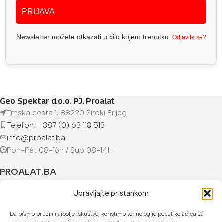
PRIJAVA
Newsletter možete otkazati u bilo kojem trenutku.
Odjavite se?
Geo Spektar d.o.o. PJ. Proalat
Trnska cesta 1, 88220 Široki Brijeg
Telefon: +387 (0) 63 113 513
info@proalat.ba
Pon-Pet 08-16h / Sub 08-14h
PROALAT.BA
UVJETI KUPOVINE
Upravljajte pristankom
Da bismo pružili najbolje iskustvo, koristimo tehnologije poput kolačića za
NAČINI PLAĆANJA