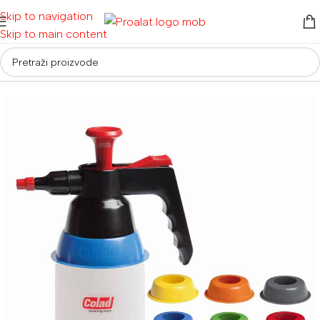
Skip to navigation
Skip to main content
Auto detailing i oprema
/
Boje i zaštitni materijal
/
Posude i cjedila