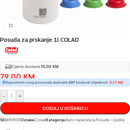
Povećaj sliku
Posuda za prskanje 1l COLAD
Cijena dostave:
10,00 KM
79,00
KM
🎁
Kupovinom ovog proizvoda dobivate
237
bodova! Vrijednost:
2,37
KM
-
+
DODAJ U KOŠARICU
SKU:
59533
Oznake:
Colad
Kategorije:
Auto reparatura
,
Posude i cjedila