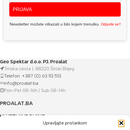
PRIJAVA
Newsletter možete otkazati u bilo kojem trenutku.
Odjavite se?
Geo Spektar d.o.o. PJ. Proalat
Trnska cesta 1, 88220 Široki Brijeg
Telefon: +387 (0) 63 113 513
info@proalat.ba
Pon-Pet 08-16h / Sub 08-14h
PROALAT.BA
UVJETI KUPOVINE
Upravljajte pristankom
NAČINI PLAĆANJA