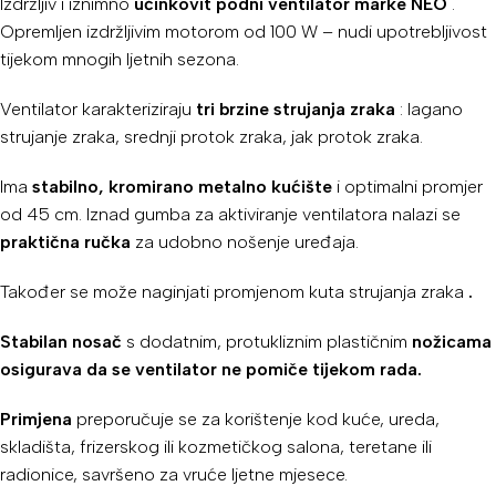
Izdržljiv i iznimno
učinkovit podni ventilator marke NEO
.
Opremljen izdržljivim motorom od 100 W – nudi upotrebljivost
tijekom mnogih ljetnih sezona.
Ventilator karakteriziraju
tri brzine strujanja zraka
: lagano
strujanje zraka, srednji protok zraka, jak protok zraka.
Ima
stabilno, kromirano metalno kućište
i optimalni promjer
od 45 cm. Iznad gumba za aktiviranje ventilatora nalazi se
praktična ručka
za udobno nošenje uređaja.
Također se može naginjati promjenom kuta strujanja zraka
.
Stabilan nosač
s dodatnim, protukliznim plastičnim
nožicama
osigurava da se ventilator ne pomiče tijekom rada.
Primjena
preporučuje se za korištenje kod kuće, ureda,
skladišta, frizerskog ili kozmetičkog salona, ​​teretane ili
radionice, savršeno za vruće ljetne mjesece.