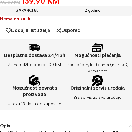
139,90
KM
190,50
KM
GARANCIJA
2 godine
Nema na zalihi
Dodaj u listu želja
Usporedi
Besplatna dostava 24/48h
Mogućnosti plaćanja
Za narudžbe preko 200 KM
Pouzećem, karticama (na rate),
virmanom
Mogućnost povrata
Originalni servis uređaja
proizvoda
Brz servis za sve uređaje
U roku 15 dana od kupovine
Opis