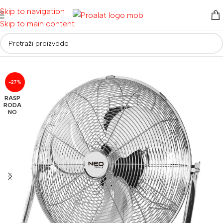
Skip to navigation
Skip to main content
Početna
/
Ostalo
/
Grijalice i ventilatori
-27%
RASP
RODA
NO