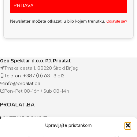
PRIJAVA
Newsletter možete otkazati u bilo kojem trenutku.
Odjavite se?
Geo Spektar d.o.o. PJ. Proalat
Trnska cesta 1, 88220 Široki Brijeg
Telefon: +387 (0) 63 113 513
info@proalat.ba
Pon-Pet 08-16h / Sub 08-14h
PROALAT.BA
UVJETI KUPOVINE
Upravljajte pristankom
NAČINI PLAĆANJA