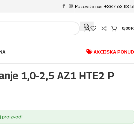
Pozovite nas +387 63 113 5
0,00
K
NA
AKCIJSKA PONU
iranje 1,0-2,5 AZ1 HTE2 P
j proizvod!