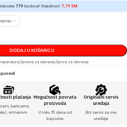
dobivate
779
bodova! Vrijednost:
7,79
KM
DODAJ U KOŠARICU
 reparatura
,
Oprema za lakiranje
,
Šprice za lakiranje
sporedi
nosti plaćanja
Mogućnost povrata
Originalni servis
proizvoda
uređaja
ćem, karticama
ate), virmanom
U roku 15 dana od
Brz servis za sve
kupovine
uređaje