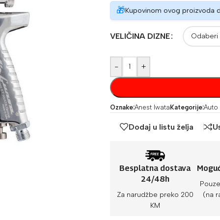
🎁
Kupovinom ovog proizvoda 
VELIČINA DIZNE
-
+
Oznake:
Anest Iwata
Kategorije:
Auto
Dodaj u listu želja
U
Besplatna dostava
Moguć
24/48h
Pouze
Za narudžbe preko 200
(na r
KM