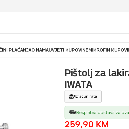
ČINI PLAĆANJA
O NAMA
UVJETI KUPOVINE
MIKROFIN KUPOVI
 za lakiranje
/
Pištolj za lakiranje 1,0-2,5 AZ1 HTE2 P IWATA
Pištolj za lak
IWATA
Izračun rata
Besplatna dostava za ova
259,90
KM