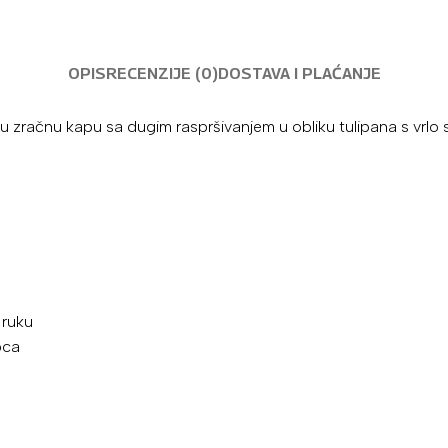
OPIS
RECENZIJE (0)
DOSTAVA I PLAĆANJE
anu zračnu kapu sa dugim raspršivanjem u obliku tulipana s vrl
 ruku
pca