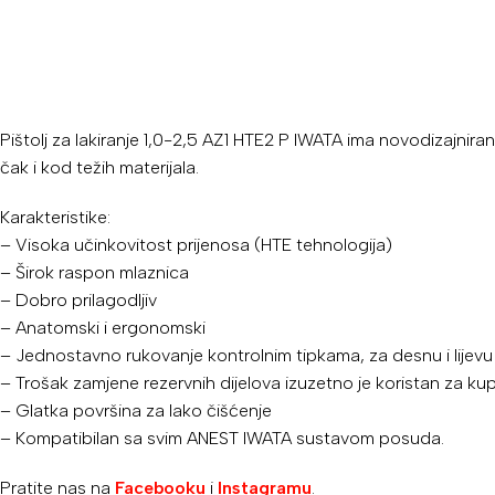
Pištolj za lakiranje 1,0-2,5 AZ1 HTE2 P IWATA ima novodizajnir
čak i kod težih materijala.
Karakteristike:
– Visoka učinkovitost prijenosa (HTE tehnologija)
– Širok raspon mlaznica
– Dobro prilagodljiv
– Anatomski i ergonomski
– Jednostavno rukovanje kontrolnim tipkama, za desnu i lijevu
– Trošak zamjene rezervnih dijelova izuzetno je koristan za ku
– Glatka površina za lako čišćenje
– Kompatibilan sa svim ANEST IWATA sustavom posuda.
Pratite nas na
Facebooku
i
Instagramu
.