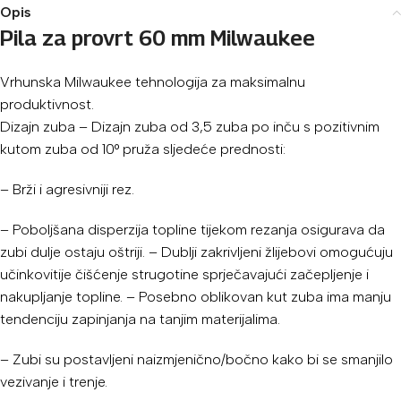
Opis
Pila za provrt 60 mm Milwaukee
Vrhunska Milwaukee tehnologija za maksimalnu
produktivnost.
Dizajn zuba – Dizajn zuba od 3,5 zuba po inču s pozitivnim
kutom zuba od 10° pruža sljedeće prednosti:
– Brži i agresivniji rez.
– Poboljšana disperzija topline tijekom rezanja osigurava da
zubi dulje ostaju oštriji. – Dublji zakrivljeni žlijebovi omogućuju
učinkovitije čišćenje strugotine sprječavajući začepljenje i
nakupljanje topline. – Posebno oblikovan kut zuba ima manju
tendenciju zapinjanja na tanjim materijalima.
– Zubi su postavljeni naizmjenično/bočno kako bi se smanjilo
vezivanje i trenje.