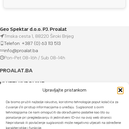
Geo Spektar d.o.o. PJ. Proalat
Trnska cesta 1, 88220 Široki Brijeg
Telefon: +387 (0) 63 113 513
info@proalat.ba
Pon-Pet 08-16h / Sub 08-14h
PROALAT.BA
UVJETI KUPOVINE
Upravljajte pristankom
NAČINI PLAĆANJA
Da bismo pružili najbolje iskustvo, koristimo tehnologije poput kolačića za
čuvanje i/ili pristup informacijama o uređaju. Suglasnost s ovim
U našoj web trgovini možete platiti:
tehnologijama će nam omogućiti da obrađujemo podatke kao što su
ponašanje pri pregledavanju ili jedinstveni ID-ovi na ovoj web stranici.
Kreditnim karticama jednokratno ili do 24 rate
Nepristanak ili povlačenje suglasnosti može negativno utjecati na određene
karakteristike i funkcije.