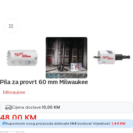
Povećaj sliku
Pila za provrt 60 mm Milwaukee
Milwaukee
Cijena dostave:
10,00 KM
48,00
KM
🎁
Kupovinom ovog proizvoda dobivate
144
bodova! Vrijednost:
1,44
KM