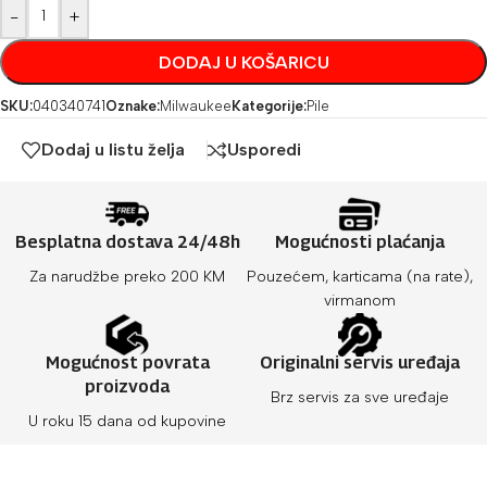
-
+
DODAJ U KOŠARICU
SKU:
040340741
Oznake:
Milwaukee
Kategorije:
Pile
Dodaj u listu želja
Usporedi
Besplatna dostava 24/48h
Mogućnosti plaćanja
Za narudžbe preko 200 KM
Pouzećem, karticama (na rate),
virmanom
Mogućnost povrata
Originalni servis uređaja
proizvoda
Brz servis za sve uređaje
U roku 15 dana od kupovine