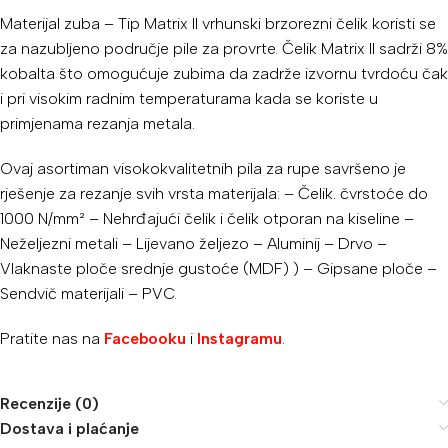
Materijal zuba – Tip Matrix II vrhunski brzorezni čelik koristi se
za nazubljeno područje pile za provrte. Čelik Matrix II sadrži 8%
kobalta što omogućuje zubima da zadrže izvornu tvrdoću čak
i pri visokim radnim temperaturama kada se koriste u
primjenama rezanja metala.
Ovaj asortiman visokokvalitetnih pila za rupe savršeno je
rješenje za rezanje svih vrsta materijala: – Čelik. čvrstoće do
1000 N/mm² – Nehrđajući čelik i čelik otporan na kiseline –
Neželjezni metali – Lijevano željezo – Aluminij – Drvo –
Vlaknaste ploče srednje gustoće (MDF) ) – Gipsane ploče –
Sendvič materijali – PVC.
Pratite nas na
Facebooku
i
Instagramu
.
Recenzije (0)
Dostava i plaćanje