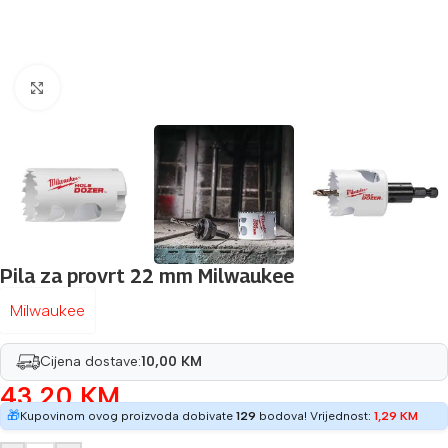
Povećaj sliku
Pila za provrt 22 mm Milwaukee
Milwaukee
Cijena dostave:
10,00 KM
43,20
KM
🎁
Kupovinom ovog proizvoda dobivate
129
bodova! Vrijednost:
1,29
KM