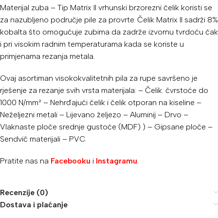
Materijal zuba – Tip Matrix II vrhunski brzorezni čelik koristi se
za nazubljeno područje pile za provrte. Čelik Matrix II sadrži 8%
kobalta što omogućuje zubima da zadrže izvornu tvrdoću čak
i pri visokim radnim temperaturama kada se koriste u
primjenama rezanja metala.
Ovaj asortiman visokokvalitetnih pila za rupe savršeno je
rješenje za rezanje svih vrsta materijala: – Čelik. čvrstoće do
1000 N/mm² – Nehrđajući čelik i čelik otporan na kiseline –
Neželjezni metali – Lijevano željezo – Aluminij – Drvo –
Vlaknaste ploče srednje gustoće (MDF) ) – Gipsane ploče –
Sendvič materijali – PVC.
Pratite nas na
Facebooku
i
Instagramu
.
Recenzije (0)
Dostava i plaćanje