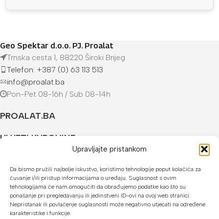
Geo Spektar d.o.o. PJ. Proalat
Trnska cesta 1, 88220 Široki Brijeg
Telefon: +387 (0) 63 113 513
info@proalat.ba
Pon-Pet 08-16h / Sub 08-14h
PROALAT.BA
UVJETI KUPOVINE
Upravljajte pristankom
NAČINI PLAĆANJA
Da bismo pružili najbolje iskustvo, koristimo tehnologije poput kolačića za
čuvanje i/ili pristup informacijama o uređaju. Suglasnost s ovim
U našoj web trgovini možete platiti:
tehnologijama će nam omogućiti da obrađujemo podatke kao što su
ponašanje pri pregledavanju ili jedinstveni ID-ovi na ovoj web stranici.
Kreditnim karticama jednokratno ili do 24 rate
Nepristanak ili povlačenje suglasnosti može negativno utjecati na određene
karakteristike i funkcije.