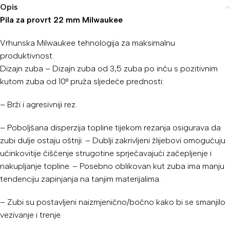
Opis
Pila za provrt 22 mm Milwaukee
Vrhunska Milwaukee tehnologija za maksimalnu
produktivnost.
Dizajn zuba – Dizajn zuba od 3,5 zuba po inču s pozitivnim
kutom zuba od 10° pruža sljedeće prednosti:
– Brži i agresivniji rez.
– Poboljšana disperzija topline tijekom rezanja osigurava da
zubi dulje ostaju oštriji. – Dublji zakrivljeni žlijebovi omogućuju
učinkovitije čišćenje strugotine sprječavajući začepljenje i
nakupljanje topline. – Posebno oblikovan kut zuba ima manju
tendenciju zapinjanja na tanjim materijalima.
– Zubi su postavljeni naizmjenično/bočno kako bi se smanjilo
vezivanje i trenje.