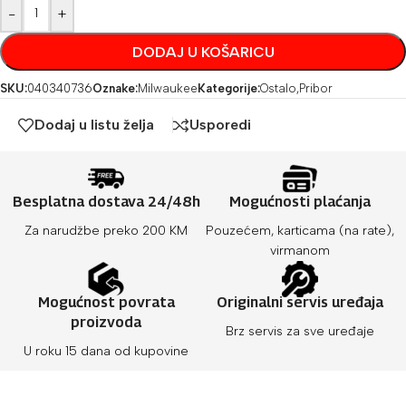
-
+
DODAJ U KOŠARICU
SKU:
040340736
Oznake:
Milwaukee
Kategorije:
Ostalo
,
Pribor
Dodaj u listu želja
Usporedi
Besplatna dostava 24/48h
Mogućnosti plaćanja
Za narudžbe preko 200 KM
Pouzećem, karticama (na rate),
virmanom
Mogućnost povrata
Originalni servis uređaja
proizvoda
Brz servis za sve uređaje
U roku 15 dana od kupovine