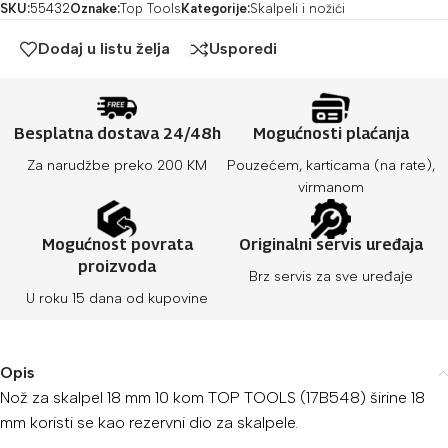
SKU:
55432
Oznake:
Top Tools
Kategorije:
Skalpeli i nožići
Dodaj u listu želja
Usporedi
Besplatna dostava 24/48h
Mogućnosti plaćanja
Za narudžbe preko 200 KM
Pouzećem, karticama (na rate),
virmanom
Mogućnost povrata
Originalni servis uređaja
proizvoda
Brz servis za sve uređaje
U roku 15 dana od kupovine
Opis
Nož za skalpel 18 mm 10 kom TOP TOOLS (17B548) širine 18
mm koristi se kao rezervni dio za skalpele.