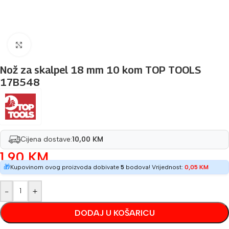
Povećaj sliku
Nož za skalpel 18 mm 10 kom TOP TOOLS
17B548
Cijena dostave:
10,00 KM
1,90
KM
🎁
Kupovinom ovog proizvoda dobivate
5
bodova! Vrijednost:
0,05
KM
-
+
DODAJ U KOŠARICU