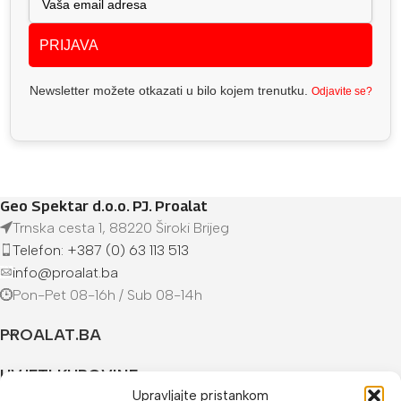
PRIJAVA
Newsletter možete otkazati u bilo kojem trenutku.
Odjavite se?
Geo Spektar d.o.o. PJ. Proalat
Trnska cesta 1, 88220 Široki Brijeg
Telefon: +387 (0) 63 113 513
info@proalat.ba
Pon-Pet 08-16h / Sub 08-14h
PROALAT.BA
UVJETI KUPOVINE
Upravljajte pristankom