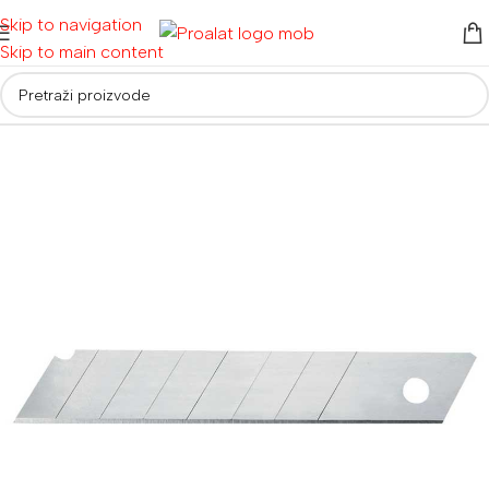
Skip to navigation
Skip to main content
Početna
/
Ručni alati i oprema
/
Skalpeli i nožići