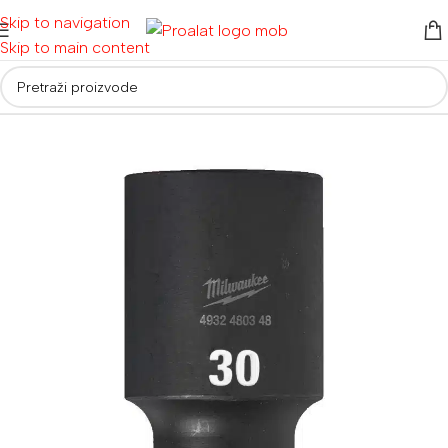
Skip to navigation
Skip to main content
Početna
/
Pribor
/
Nasadni ključevi