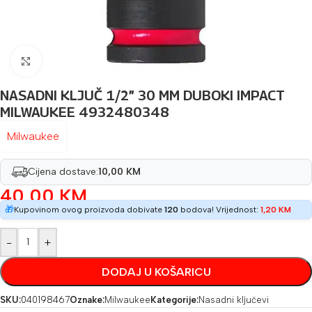
Povećaj sliku
NASADNI KLJUČ 1/2” 30 MM DUBOKI IMPACT
MILWAUKEE 4932480348
Milwaukee
Cijena dostave:
10,00 KM
40,00
KM
🎁
Kupovinom ovog proizvoda dobivate
120
bodova! Vrijednost:
1,20
KM
-
+
DODAJ U KOŠARICU
SKU:
040198467
Oznake:
Milwaukee
Kategorije:
Nasadni ključevi