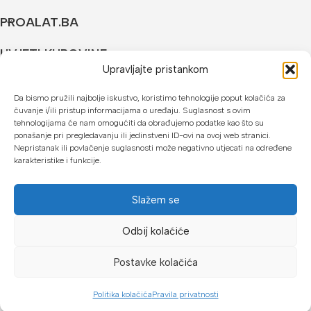
PROALAT.BA
UVJETI KUPOVINE
Upravljajte pristankom
NAČINI PLAĆANJA
Da bismo pružili najbolje iskustvo, koristimo tehnologije poput kolačića za
čuvanje i/ili pristup informacijama o uređaju. Suglasnost s ovim
U našoj web trgovini možete platiti:
tehnologijama će nam omogućiti da obrađujemo podatke kao što su
ponašanje pri pregledavanju ili jedinstveni ID-ovi na ovoj web stranici.
Kreditnim karticama jednokratno ili do 24 rate
Nepristanak ili povlačenje suglasnosti može negativno utjecati na određene
karakteristike i funkcije.
Općom uplatnicom, virmanom, internet bankarstvom
Gotovinom prilikom preuzimanja
Slažem se
Mikrofin do 18 rata
Odbij kolaćiće
Copyright © 2026 Proalat.ba
Postavke kolačića
Politika kolačića
Pravila privatnosti
Dućan
Lista želja
Košarica
Moj račun