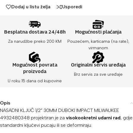
Dodaj u listu želja
Usporedi
Besplatna dostava 24/48h
Mogućnosti plaćanja
Za narudžbe preko 200 KM
Pouzećem, karticama (na rate),
virmanom
Mogućnost povrata
Originalni servis uređaja
proizvoda
Brz servis za sve uređaje
U roku 15 dana od kupovine
Opis
NASADNI KLJUČ 1/2” 30MM DUBOKI IMPACT MILWAUKEE
4932480348 projektiran je za
visokookretni udarni rad
, gdje
standardni ključevi pucaju ili se deformiraju.