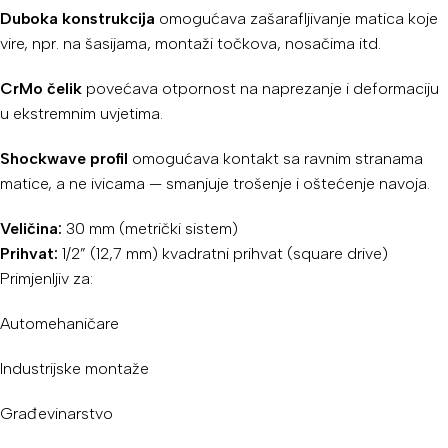
Duboka konstrukcija
omogućava zašarafljivanje matica koje
vire, npr. na šasijama, montaži točkova, nosačima itd.
CrMo čelik
povećava otpornost na naprezanje i deformaciju
u ekstremnim uvjetima.
Shockwave profil
omogućava kontakt sa ravnim stranama
matice, a ne ivicama — smanjuje trošenje i oštećenje navoja.
Veličina:
30 mm (metrički sistem)
Prihvat:
1/2” (12,7 mm) kvadratni prihvat (square drive)
Primjenljiv za:
Automehaničare
Industrijske montaže
Građevinarstvo