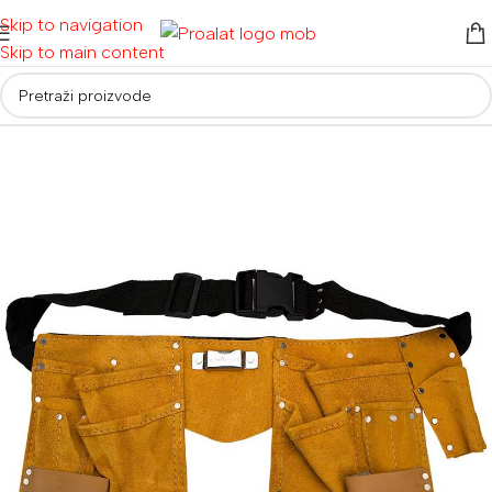
Skip to navigation
Skip to main content
Početna
/
Ručni alati i oprema
/
Torbe, kutije i kolica za alat