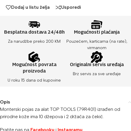
Dodaj u listu želja
Usporedi
Besplatna dostava 24/48h
Mogućnosti plaćanja
Za narudžbe preko 200 KM
Pouzećem, karticama (na rate),
virmanom
Mogućnost povrata
Originalni servis uređaja
proizvoda
Brz servis za sve uređaje
U roku 15 dana od kupovine
Opis
Monterski pojas za alat TOP TOOLS (79R401) izrađen od
prirodne kože ima 10 džepova i 2 držača za čekić.
Pratite nas na
Facebooku
i
Instagramu
.