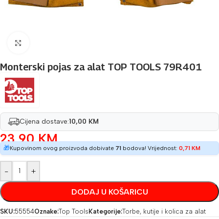
Povećaj sliku
Monterski pojas za alat TOP TOOLS 79R401
Cijena dostave:
10,00 KM
23,90
KM
🎁
Kupovinom ovog proizvoda dobivate
71
bodova! Vrijednost:
0,71
KM
-
+
DODAJ U KOŠARICU
SKU:
55554
Oznake:
Top Tools
Kategorije:
Torbe, kutije i kolica za alat