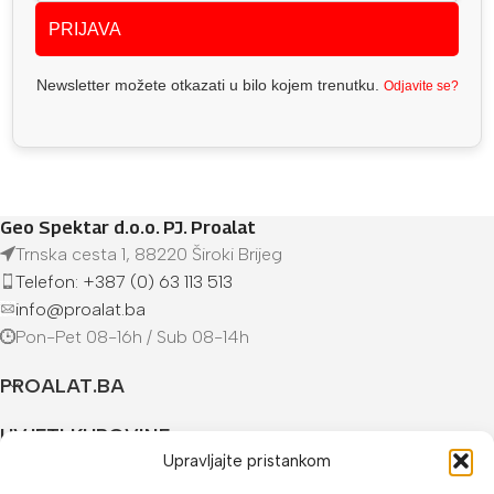
PRIJAVA
Newsletter možete otkazati u bilo kojem trenutku.
Odjavite se?
Geo Spektar d.o.o. PJ. Proalat
Trnska cesta 1, 88220 Široki Brijeg
Telefon: +387 (0) 63 113 513
info@proalat.ba
Pon-Pet 08-16h / Sub 08-14h
PROALAT.BA
UVJETI KUPOVINE
Upravljajte pristankom
NAČINI PLAĆANJA