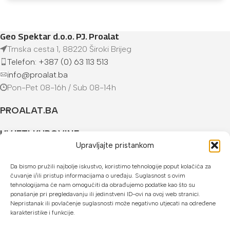
Geo Spektar d.o.o. PJ. Proalat
Trnska cesta 1, 88220 Široki Brijeg
Telefon: +387 (0) 63 113 513
info@proalat.ba
Pon-Pet 08-16h / Sub 08-14h
PROALAT.BA
UVJETI KUPOVINE
Upravljajte pristankom
NAČINI PLAĆANJA
Da bismo pružili najbolje iskustvo, koristimo tehnologije poput kolačića za
čuvanje i/ili pristup informacijama o uređaju. Suglasnost s ovim
U našoj web trgovini možete platiti:
tehnologijama će nam omogućiti da obrađujemo podatke kao što su
ponašanje pri pregledavanju ili jedinstveni ID-ovi na ovoj web stranici.
Kreditnim karticama jednokratno ili do 24 rate
Nepristanak ili povlačenje suglasnosti može negativno utjecati na određene
karakteristike i funkcije.
Općom uplatnicom, virmanom, internet bankarstvom