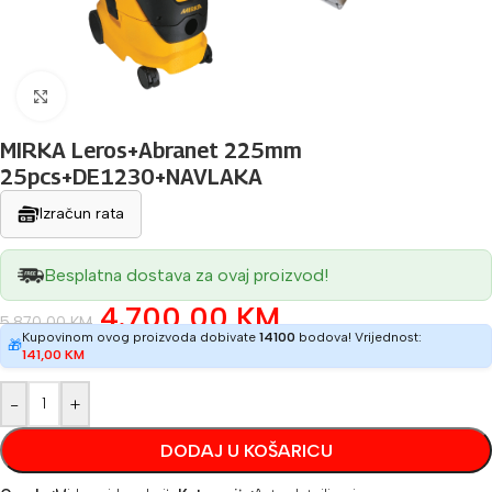
Povećaj sliku
MIRKA Leros+Abranet 225mm
25pcs+DE1230+NAVLAKA
Izračun rata
Besplatna dostava za ovaj proizvod!
4.700,00
KM
5.870,00
KM
Kupovinom ovog proizvoda dobivate
14100
bodova! Vrijednost:
🎁
141,00
KM
-
+
DODAJ U KOŠARICU