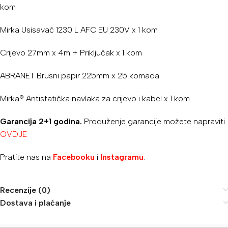
kom
Mirka Usisavač 1230 L AFC EU 230V
x 1 kom
Crijevo 27mm x 4m + Priključak
x 1 kom
ABRANET Brusni papir 225mm
x 25 komada
Mirka® Antistatička navlaka za crijevo i kabel
x 1 kom
Garancija 2+1 godina.
Produženje garancije možete napraviti
OVDJE
Pratite nas na
Facebooku
i
Instagramu
.
Recenzije (0)
Dostava i plaćanje