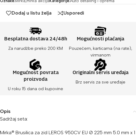
Oznake:
Mirka
,
mirka akcija
Kategorije:
Auto detailing i oprema
Dodaj u listu želja
Usporedi
Besplatna dostava 24/48h
Mogućnosti plaćanja
Za narudžbe preko 200 KM
Pouzećem, karticama (na rate),
virmanom
Mogućnost povrata
Originalni servis uređaja
proizvoda
Brz servis za sve uređaje
U roku 15 dana od kupovine
Opis
Sadržaj seta:
Mirka® Brusilica za zid LEROS 950CV EU Ø 225 mm 5.0 mm
x 1