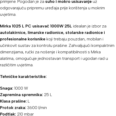
primjene. Pogodan je za
suho i mokro usisavanje
uz
odgovarajuću pripremu uređaja prije korištenja u mokrim
uvjetima.
Mirka 1025 L PC usisavač 1000W 25L
idealan je izbor za
autolakirnice, limarske radionice, stolarske radionice i
profesionalne korisnike
koji trebaju pouzdan, mobilan i
učinkovit sustav za kontrolu prašine. Zahvaljujući kompaktnim
dimenzijama, ručki za nošenje i kompatibilnosti s Mirka
alatima, omogućuje jednostavan transport i ugodan rad u
različitim uvjetima.
Tehničke karakteristike:
Snaga:
1000 W
Zapremina spremnika:
25 L
Klasa prašine:
L
Protok zraka:
3600 l/min
Podtlak:
210 mbar