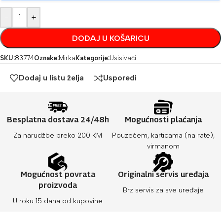
-
+
DODAJ U KOŠARICU
SKU:
83774
Oznake:
Mirka
Kategorije:
Usisivači
Dodaj u listu želja
Usporedi
Besplatna dostava 24/48h
Mogućnosti plaćanja
Za narudžbe preko 200 KM
Pouzećem, karticama (na rate),
virmanom
Mogućnost povrata
Originalni servis uređaja
proizvoda
Brz servis za sve uređaje
U roku 15 dana od kupovine