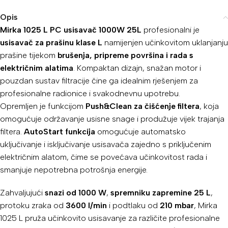
Opis
Mirka 1025 L PC usisavač 1000W 25L
profesionalni je
usisavač za prašinu klase L
namijenjen učinkovitom uklanjanju
prašine tijekom
brušenja, pripreme površina i rada s
električnim alatima
. Kompaktan dizajn, snažan motor i
pouzdan sustav filtracije čine ga idealnim rješenjem za
profesionalne radionice i svakodnevnu upotrebu.
Opremljen je funkcijom
Push&Clean za čišćenje filtera
, koja
omogućuje održavanje usisne snage i produžuje vijek trajanja
filtera.
AutoStart funkcija
omogućuje automatsko
uključivanje i isključivanje usisavača zajedno s priključenim
električnim alatom, čime se povećava učinkovitost rada i
smanjuje nepotrebna potrošnja energije.
Zahvaljujući
snazi od 1000 W
,
spremniku zapremine 25 L
,
protoku zraka od
3600 l/min
i podtlaku od
210 mbar
, Mirka
1025 L pruža učinkovito usisavanje za različite profesionalne