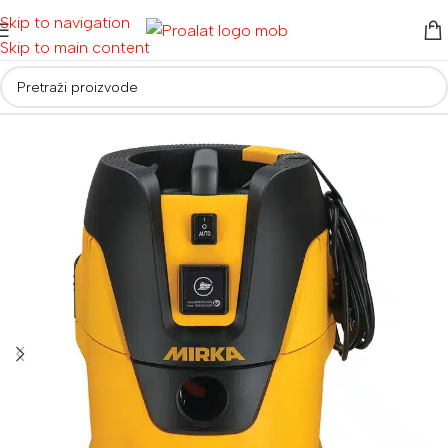
Skip to navigation
Skip to main content
Početna
/
Usisivači i strojevi za podove
/
Usisivači