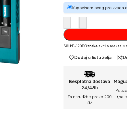
🎁
Kupovinom ovog proizvoda 
-
+
SKU:
E-12011
Oznake:
akcija makita
,
Ma
Dodaj u listu želja
U
Besplatna dostava
Moguć
24/48h
Pouze
Za narudžbe preko 200
(na r
KM