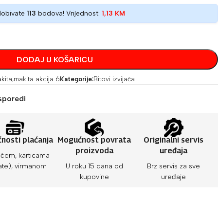
dobivate
113
bodova! Vrijednost:
1,13
KM
DODAJ U KOŠARICU
kita
,
makita akcija 6
Kategorije:
Bitovi izvijača
sporedi
nosti plaćanja
Mogućnost povrata
Originalni servis
proizvoda
uređaja
ćem, karticama
ate), virmanom
U roku 15 dana od
Brz servis za sve
kupovine
uređaje