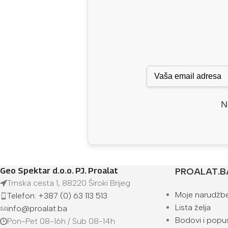
N
Geo Spektar d.o.o. PJ. Proalat
PROALAT.B
Trnska cesta 1, 88220 Široki Brijeg
Moje narudžb
Telefon: +387 (0) 63 113 513
Lista želja
info@proalat.ba
Bodovi i popus
Pon-Pet 08-16h / Sub 08-14h