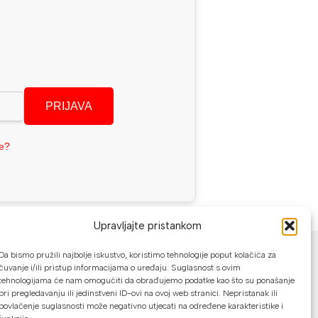
PRIJAVA
se?
Upravljajte pristankom
NAČINI PLAĆANJA
Da bismo pružili najbolje iskustvo, koristimo tehnologije poput kolačića za
čuvanje i/ili pristup informacijama o uređaju. Suglasnost s ovim
U našoj web trgovini možete platiti:
tehnologijama će nam omogućiti da obrađujemo podatke kao što su ponašanje
pri pregledavanju ili jedinstveni ID-ovi na ovoj web stranici. Nepristanak ili
Kreditnim karticama jednokratno ili do
povlačenje suglasnosti može negativno utjecati na određene karakteristike i