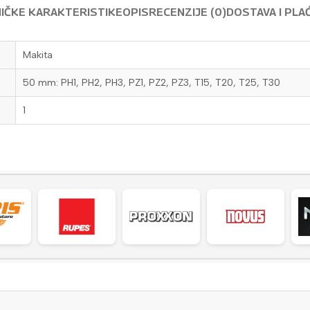
IČKE KARAKTERISTIKE
OPIS
RECENZIJE (0)
DOSTAVA I PLA
Makita
50 mm: PH1, PH2, PH3, PZ1, PZ2, PZ3, T15, T20, T25, T30
1