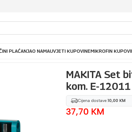
ČINI PLAĆANJA
O NAMA
UVJETI KUPOVINE
MIKROFIN KUPOVI
CK 10 kom. E-12011
MAKITA Set b
kom. E-12011
Cijena dostave:
10,00 KM
37,70
KM