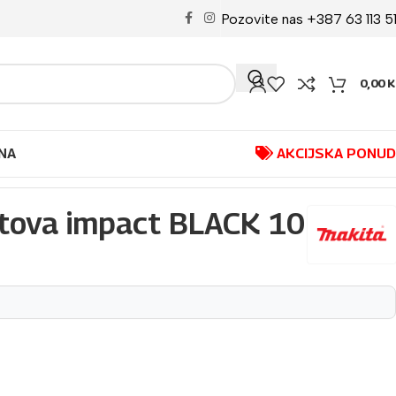
Pozovite nas +387 63 113 5
0,00
K
NA
AKCIJSKA PONU
itova impact BLACK 10