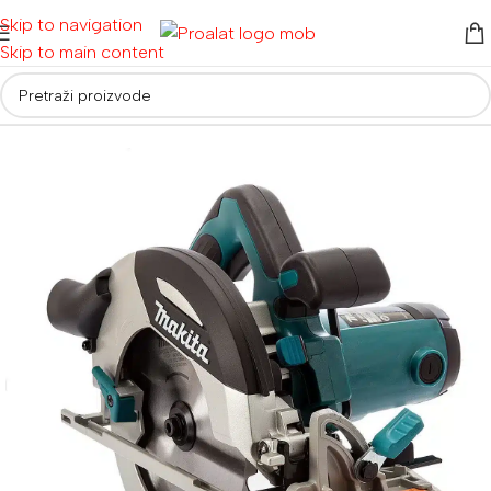
Skip to navigation
Skip to main content
Početna
/
Električni alati
/
Pile
/
Stolne, potezne pile i cirkulari