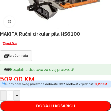
Povećaj sliku
MAKITA Ručni cirkular pila HS6100
Izračun rata
Besplatna dostava za ovaj proizvod!
509,00
KM
🎁
Kupovinom ovog proizvoda dobivate
1527
bodova! Vrijednost:
15,27
KM
-
+
DODAJ U KOŠARICU