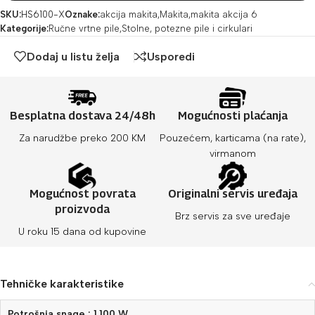
SKU:
HS6100-X
Oznake:
akcija makita
,
Makita
,
makita akcija 6
Kategorije:
Ručne vrtne pile
,
Stolne, potezne pile i cirkulari
Dodaj u listu želja
Usporedi
Besplatna dostava 24/48h
Mogućnosti plaćanja
Za narudžbe preko 200 KM
Pouzećem, karticama (na rate),
virmanom
Mogućnost povrata
Originalni servis uređaja
proizvoda
Brz servis za sve uređaje
U roku 15 dana od kupovine
Tehničke karakteristike
Potrošnja snage : 1.100 W