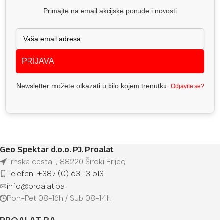
Primajte na email akcijske ponude i novosti
PRIJAVA
Newsletter možete otkazati u bilo kojem trenutku.
Odjavite se?
Geo Spektar d.o.o. PJ. Proalat
Trnska cesta 1, 88220 Široki Brijeg
Telefon: +387 (0) 63 113 513
info@proalat.ba
Pon-Pet 08-16h / Sub 08-14h