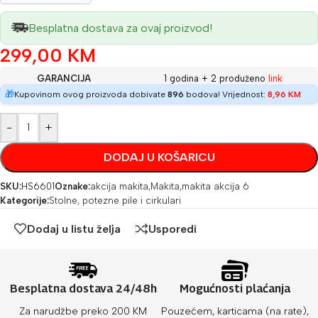
Besplatna dostava za ovaj proizvod!
299,00
KM
GARANCIJA
1 godina + 2 produženo
link
🎁
Kupovinom ovog proizvoda dobivate
896
bodova! Vrijednost:
8,96
KM
-
+
DODAJ U KOŠARICU
SKU:
HS6601
Oznake:
akcija makita
,
Makita
,
makita akcija 6
Kategorije:
Stolne, potezne pile i cirkulari
Dodaj u listu želja
Usporedi
Besplatna dostava 24/48h
Mogućnosti plaćanja
Za narudžbe preko 200 KM
Pouzećem, karticama (na rate),