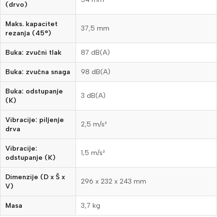
(drvo)
Maks. kapacitet
37,5 mm
rezanja (45°)
Buka: zvučni tlak
87 dB(A)
Buka: zvučna snaga
98 dB(A)
Buka: odstupanje
3 dB(A)
(K)
Vibracije: piljenje
2,5 m/s²
drva
Vibracije:
1,5 m/s²
odstupanje (K)
Dimenzije (D x Š x
296 x 232 x 243 mm
V)
Masa
3,7 kg