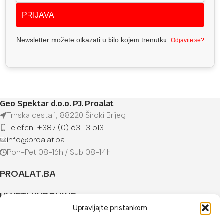
PRIJAVA
Newsletter možete otkazati u bilo kojem trenutku.
Odjavite se?
Geo Spektar d.o.o. PJ. Proalat
Trnska cesta 1, 88220 Široki Brijeg
Telefon: +387 (0) 63 113 513
info@proalat.ba
Pon-Pet 08-16h / Sub 08-14h
PROALAT.BA
UVJETI KUPOVINE
Upravljajte pristankom
NAČINI PLAĆANJA