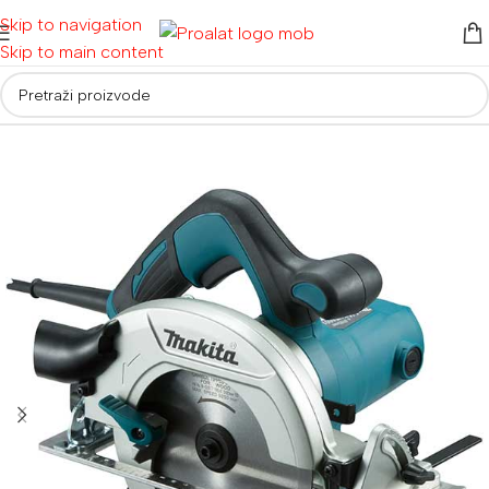
Skip to navigation
Skip to main content
Početna
/
Električni alati
/
Pile
/
Stolne, potezne pile i cirkulari