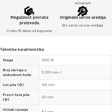
virmanom
Mogućnost povrata
Originalni servis uređaja
proizvoda
Brz servis za sve uređaje
U roku 15 dana od kupovine
Tehničke karakteristike
Snaga
1050 W
Broj obrtaja u
5.200 min-1
slobodnom hodu
List pile (Ø)
165 mm
Provrt lista pile
20 mm
(Ø)
Učinak rezanja
54 mm