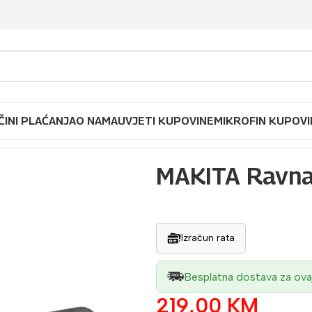
ČINI PLAĆANJA
O NAMA
UVJETI KUPOVINE
MIKROFIN KUPOVI
 brusilica GD0601
MAKITA Ravna
Izračun rata
Besplatna dostava za ova
219,00
KM