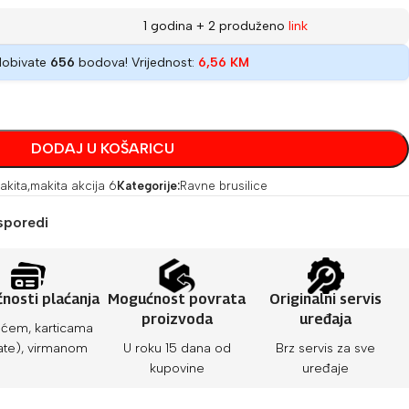
1 godina + 2 produženo
link
dobivate
656
bodova! Vrijednost:
6,56
KM
DODAJ U KOŠARICU
akita
,
makita akcija 6
Kategorije:
Ravne brusilice
sporedi
nosti plaćanja
Mogućnost povrata
Originalni servis
proizvoda
uređaja
ćem, karticama
ate), virmanom
U roku 15 dana od
Brz servis za sve
kupovine
uređaje