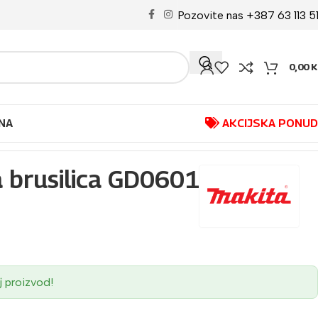
Pozovite nas +387 63 113 5
0,00
K
NA
AKCIJSKA PONU
 brusilica GD0601
j proizvod!