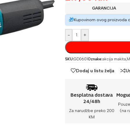
GARANCIJA
🎁
Kupovinom ovog proizvoda 
-
+
SKU:
GD0601
Oznake:
akcija makita
,
M
Dodaj u listu želja
U
Besplatna dostava
Moguć
24/48h
Pouze
Za narudžbe preko 200
(na r
KM