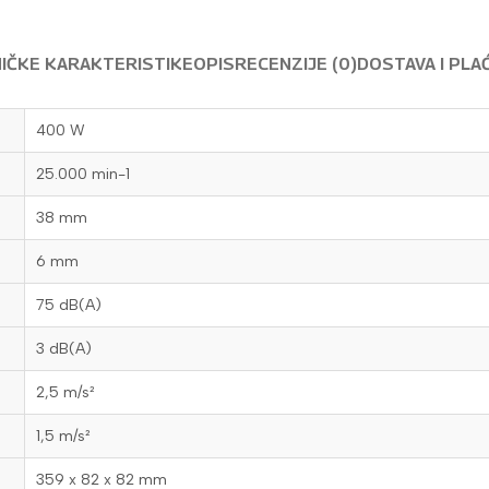
IČKE KARAKTERISTIKE
OPIS
RECENZIJE (0)
DOSTAVA I PLA
400 W
25.000 min-1
38 mm
6 mm
75 dB(A)
3 dB(A)
2,5 m/s²
1,5 m/s²
359 x 82 x 82 mm