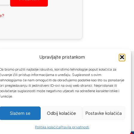
se?
NAČINI PLAĆANJA
Upravljajte pristankom
U našoj web trgovini možete platiti:
Da bismo pružili najbolje iskustvo, koristimo tehnologije poput kolačića za
čuvanje i/ili pristup informacijama o uređaju. Suglasnost s ovim
tehnologijama će nam omogućiti da obrađujemo podatke kao što su ponašanje
Kreditnim karticama jednokratno ili do
pri pregledavanju ili jedinstveni ID-ovi na ovoj web stranici. Nepristanak ili
24 rate
povlačenje suglasnosti može negativno utjecati na određene karakteristike i
funkcije.
Općom uplatnicom, virmanom, internet
bankarstvom
Slažem se
Odbij kolaćiće
Postavke kolačića
Gotovinom prilikom preuzimanja
Mikrofin do 18 rata
Politika kolačića
Pravila privatnosti