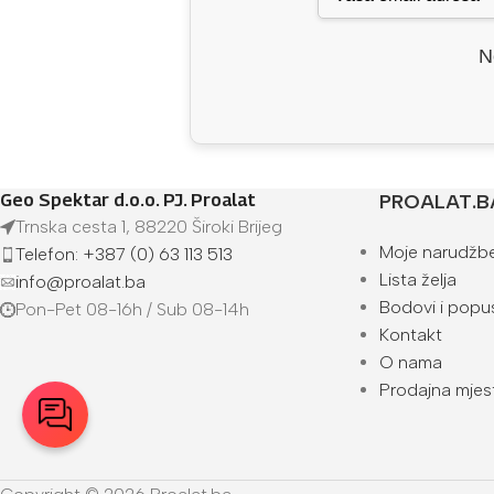
N
Geo Spektar d.o.o. PJ. Proalat
PROALAT.B
Trnska cesta 1, 88220 Široki Brijeg
Moje narudžb
Telefon: +387 (0) 63 113 513
Lista želja
info@proalat.ba
Bodovi i popus
Pon-Pet 08-16h / Sub 08-14h
Kontakt
O nama
Prodajna mjes