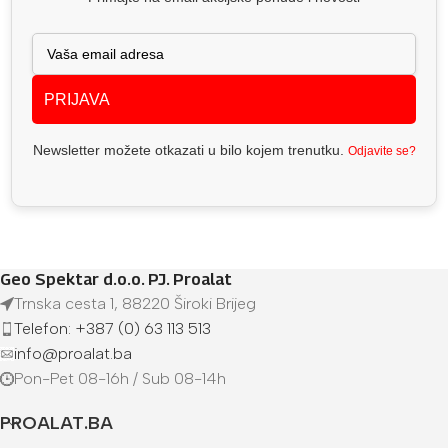
PRIJAVA
Newsletter možete otkazati u bilo kojem trenutku.
Odjavite se?
Geo Spektar d.o.o. PJ. Proalat
Trnska cesta 1, 88220 Široki Brijeg
Telefon: +387 (0) 63 113 513
info@proalat.ba
Pon-Pet 08-16h / Sub 08-14h
PROALAT.BA