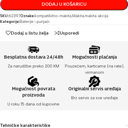
DODAJ U KOŠARICU
SKU:
62397
Oznake:
kompatibilno-makita
,
Makita
,
makita akcija
Kategorije:
Baterije i punjači
Dodaj u listu želja
Usporedi
Besplatna dostava 24/48h
Mogućnosti plaćanja
Za narudžbe preko 200 KM
Pouzećem, karticama (na rate),
virmanom
Mogućnost povrata
Originalni servis uređaja
proizvoda
Brz servis za sve uređaje
U roku 15 dana od kupovine
Tehničke karakteristike