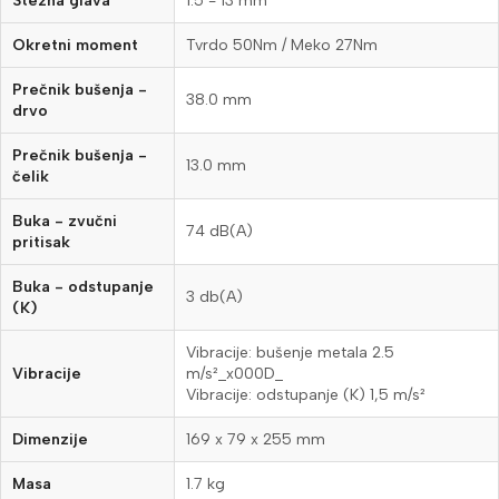
Stezna glava
1.5 - 13 mm
Okretni moment
Tvrdo 50Nm / Meko 27Nm
Prečnik bušenja -
38.0 mm
drvo
Prečnik bušenja -
13.0 mm
čelik
Buka - zvučni
74 dB(A)
pritisak
Buka - odstupanje
3 db(A)
(K)
Vibracije: bušenje metala 2.5
Vibracije
m/s²_x000D_
Vibracije: odstupanje (K) 1,5 m/s²
Dimenzije
169 x 79 x 255 mm
Masa
1.7 kg