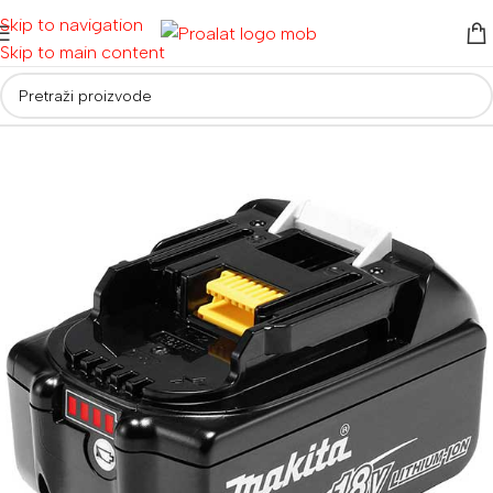
Skip to navigation
Skip to main content
Početna
/
Akumulatorski alati
/
Baterije i punjači