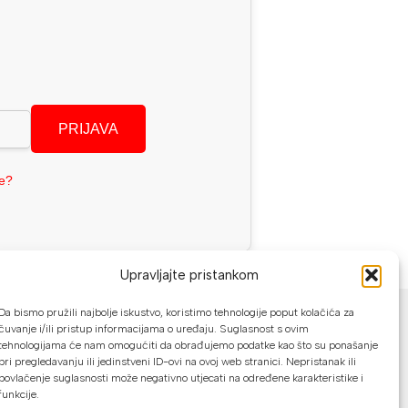
PRIJAVA
se?
Upravljajte pristankom
NAČINI PLAĆANJA
Da bismo pružili najbolje iskustvo, koristimo tehnologije poput kolačića za
čuvanje i/ili pristup informacijama o uređaju. Suglasnost s ovim
U našoj web trgovini možete platiti:
tehnologijama će nam omogućiti da obrađujemo podatke kao što su ponašanje
pri pregledavanju ili jedinstveni ID-ovi na ovoj web stranici. Nepristanak ili
povlačenje suglasnosti može negativno utjecati na određene karakteristike i
Kreditnim karticama jednokratno ili do
funkcije.
24 rate