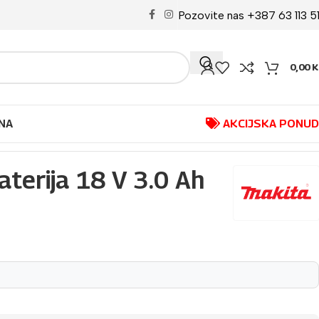
Pozovite nas +387 63 113 5
0,00
K
NA
AKCIJSKA PONU
terija 18 V 3.0 Ah