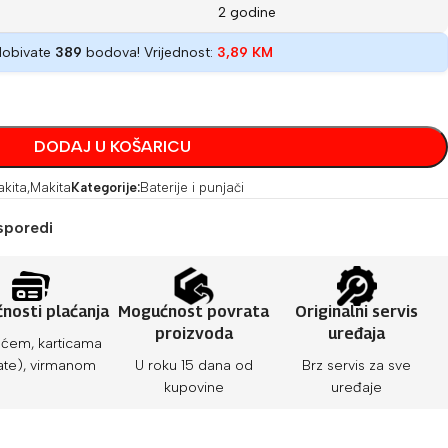
2 godine
dobivate
389
bodova! Vrijednost:
3,89
KM
DODAJ U KOŠARICU
kita
,
Makita
Kategorije:
Baterije i punjači
sporedi
nosti plaćanja
Mogućnost povrata
Originalni servis
proizvoda
uređaja
ćem, karticama
ate), virmanom
U roku 15 dana od
Brz servis za sve
kupovine
uređaje