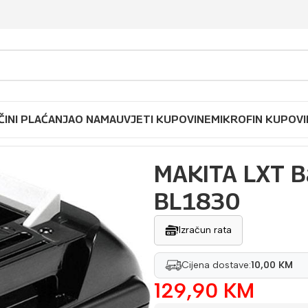
ČINI PLAĆANJA
O NAMA
UVJETI KUPOVINE
MIKROFIN KUPOVI
erija 18 V 3.0 Ah BL1830
MAKITA LXT Ba
BL1830
Izračun rata
Cijena dostave:
10,00 KM
129,90
KM