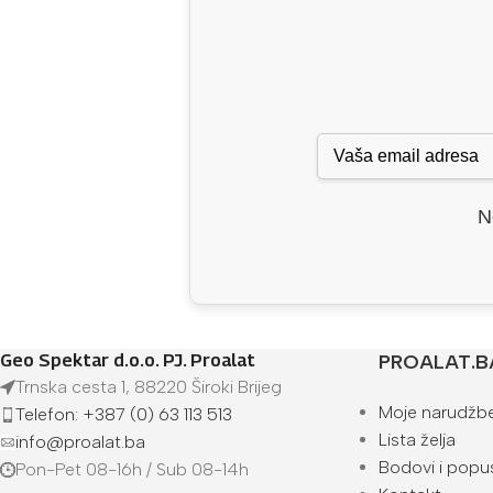
N
Geo Spektar d.o.o. PJ. Proalat
PROALAT.B
Trnska cesta 1, 88220 Široki Brijeg
Moje narudžb
Telefon: +387 (0) 63 113 513
Lista želja
info@proalat.ba
Bodovi i popus
Pon-Pet 08-16h / Sub 08-14h