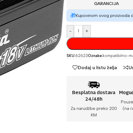
GARANCIJA
🎁
Kupovinom ovog proizvoda 
-
+
SKU:
62623
Oznake:
kompatibilno-ma
Dodaj u listu želja
U
Besplatna dostava
Moguć
24/48h
Pouze
Za narudžbe preko 200
(na r
KM